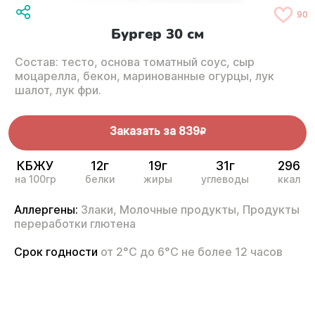
90
Бургер 30 см
Состав: тесто, основа томатный соус, сыр
моцарелла, бекон, маринованные огурцы, лук
шалот, лук фри.
Заказать за
839
R
КБЖУ
12г
19г
31г
296
на 100гр
белки
жиры
углеводы
ккал
Аллергены:
Злаки,
Молочные продукты,
Продукты
переработки глютена
Срок годности
от 2°С до 6°С не более 12 часов