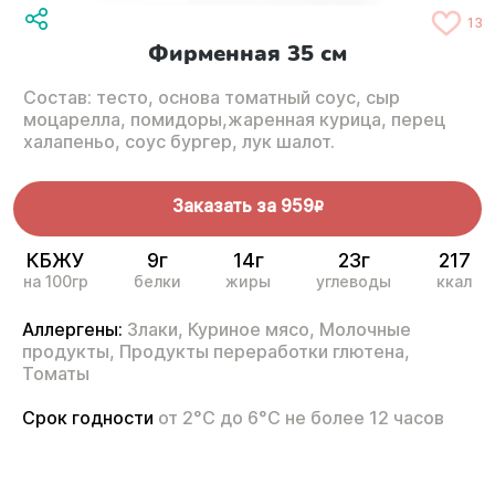
13
Фирменная 35 см
Состав: тесто, основа томатный соус, сыр
моцарелла, помидоры,жаренная курица, перец
халапеньо, соус бургер, лук шалот.
Заказать за
959
R
КБЖУ
9г
14г
23г
217
на 100гр
белки
жиры
углеводы
ккал
Аллергены:
Злаки,
Куриное мясо,
Молочные
продукты,
Продукты переработки глютена,
Томаты
Срок годности
от 2°С до 6°С не более 12 часов