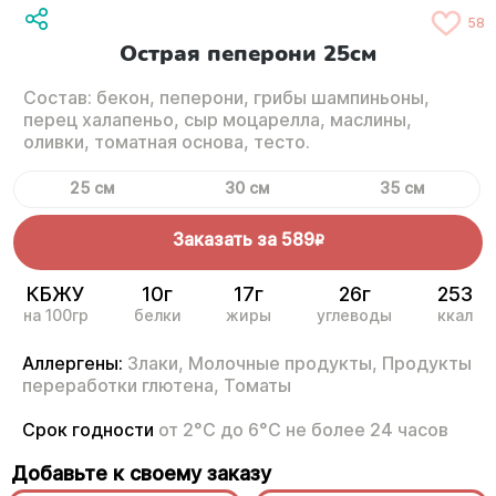
58
Острая пеперони 25cм
Состав: бекон, пеперони, грибы шампиньоны,
перец халапеньо, сыр моцарелла, маслины,
оливки, томатная основа, тесто.
25 см
30 см
35 см
Заказать за
589
R
КБЖУ
10г
17г
26г
253
на 100гр
белки
жиры
углеводы
ккал
Аллергены:
Злаки,
Молочные продукты,
Продукты
переработки глютена,
Томаты
Срок годности
от 2°С до 6°С не более 24 часов
Добавьте к своему заказу