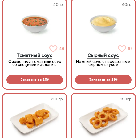
40гр.
40гр.
46
63
Томатный соус
Сырный соус
Фирменный томатный соус
Нежный соус с насыщенным
со специями и зеленью
сырным вкусом
Заказать за
29
Заказать за
29
R
R
230гр.
150гр.