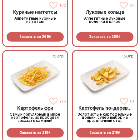
102
64
Куриные наггетсы
Луковые кольца
Аппетитные куриные
Аппетитные луковые
наггетсы
колечки в кляре
Заказать за
369
Заказать за
289
R
R
150гр.
150гр.
216
61
Картофель фри
Картофель по-деревенски
Самый популярный в мире
Золотистые картофельные
картофель, их пробовал
дольки, супер выбор на
заказать каждый!
праздничный стол
Заказать за
219
Заказать за
219
R
R