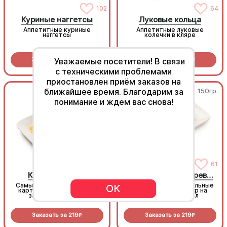
102
64
Куриные наггетсы
Луковые кольца
Аппетитные куриные
Аппетитные луковые
наггетсы
колечки в кляре
Заказать за
369
Заказать за
289
Уважаемые посетители! В связи
R
R
с техническими проблемами
приостановлен приём заказов на
ближайшее время. Благодарим за
150гр.
150гр.
понимание и ждем вас снова!
217
61
Картофель фри
Картофель по-деревенски
Самый популярный в мире
Золотистые картофельные
ОК
картофель, их пробовал
дольки, супер выбор на
заказать каждый!
праздничный стол
Заказать за
219
Заказать за
219
R
R