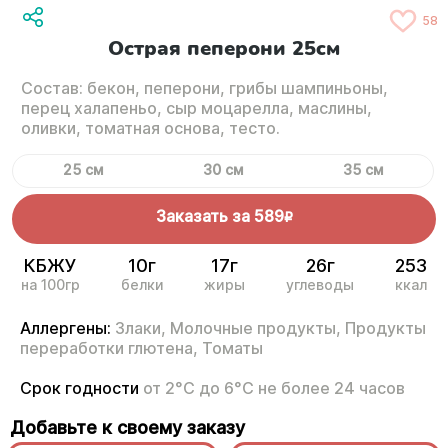
58
Острая пеперони 25cм
Состав: бекон, пеперони, грибы шампиньоны,
перец халапеньо, сыр моцарелла, маслины,
оливки, томатная основа, тесто.
25 см
30 см
35 см
Заказать за
589
R
КБЖУ
10г
17г
26г
253
на 100гр
белки
жиры
углеводы
ккал
Аллергены:
Злаки,
Молочные продукты,
Продукты
переработки глютена,
Томаты
Срок годности
от 2°С до 6°С не более 24 часов
Добавьте к своему заказу