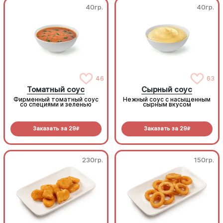
40гр.
40гр.
46
63
Томатный соус
Сырный соус
Фирменный томатный соус
Нежный соус с насыщенным
со специями и зеленью
сырным вкусом
Заказать за
29
Заказать за
29
R
R
230гр.
150гр.