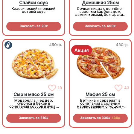
Спайси соус
Домашняя 25см
Классический японский
Сочная пицца с копчёно-
острый соус
варёным карбонадом,
шампиньонами, болгарским
перцем и томатами с
зеленью под моцареллой
Заказать за
29
Заказать за
499
R
R
450гр.
430гр.
18
43
Сыр и мясо 25 см
Мафия 25 см
Моцарелла, чеддер,
Ветчина и сервелат в
курочка и бекон в
сочетании с соленым
сочетании соусов и лука -
маринованным огурцом -
идеальная для вечера!
невероятное сочетание,
которое нужно
попробовать!
Заказать за
519
Заказать за
339
439
R
R
R