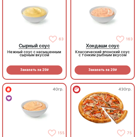
63
163
Сырный соус
Хондаши соус
Нежный соус с насыщенным
Классический японский соус
сырным вкусом
с тонким рыбным вкусом
Заказать за
29
Заказать за
29
R
R
40гр.
430гр.
155
75