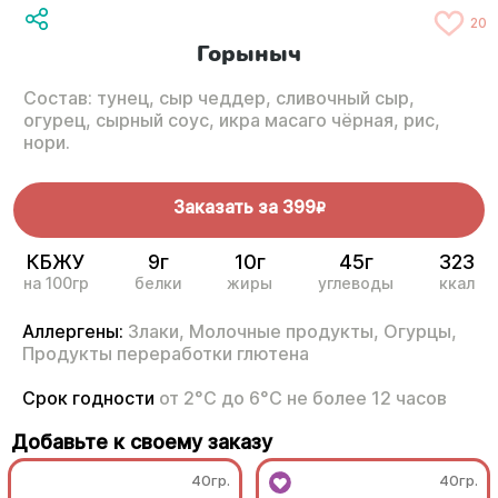
20
Горыныч
Состав: тунец, сыр чеддер, сливочный сыр,
огурец, сырный соус, икра масаго чёрная, рис,
нори.
Заказать за
399
R
КБЖУ
9г
10г
45г
323
на 100гр
белки
жиры
углеводы
ккал
Аллергены:
Злаки,
Молочные продукты,
Огурцы,
Продукты переработки глютена
Срок годности
от 2°С до 6°С не более 12 часов
Добавьте к своему заказу
40гр.
40гр.