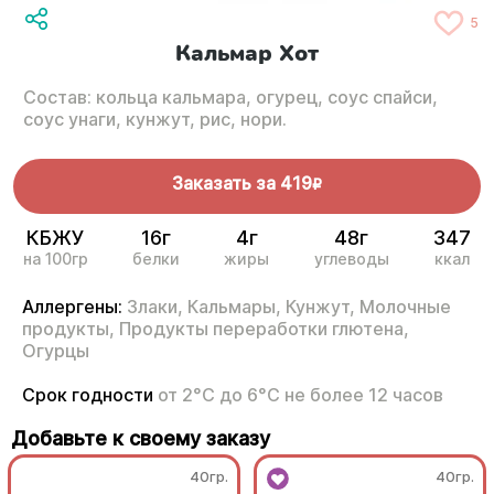
5
Кальмар Хот
Состав: кольца кальмара, огурец, соус спайси,
соус унаги, кунжут, рис, нори.
Заказать за
419
R
КБЖУ
16г
4г
48г
347
на 100гр
белки
жиры
углеводы
ккал
Аллергены:
Злаки,
Кальмары,
Кунжут,
Молочные
продукты,
Продукты переработки глютена,
Огурцы
Срок годности
от 2°С до 6°С не более 12 часов
Добавьте к своему заказу
40гр.
40гр.