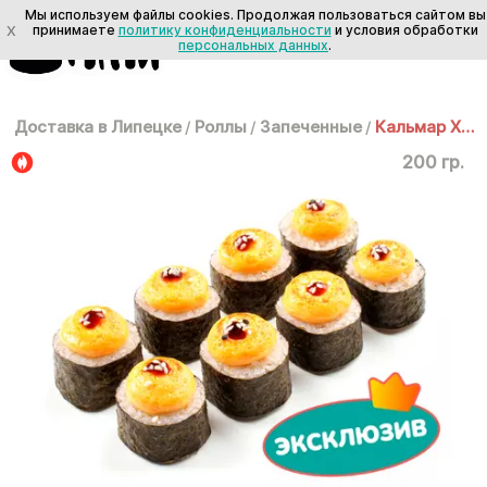
Мы используем файлы cookies. Продолжая пользоваться сайтом вы
X
принимаете
политику конфиденциальности
и условия обработки
персональных данных
.
Доставка в Липецке
/
Роллы
/
Запеченные
/
Кальмар Хот
200 гр.