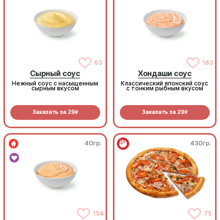
63
163
Сырный соус
Хондаши соус
Нежный соус с насыщенным
Классический японский соус
сырным вкусом
с тонким рыбным вкусом
Заказать за
29
Заказать за
29
R
R
40гр.
430гр.
154
75