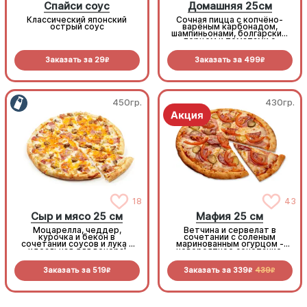
Спайси соус
Домашняя 25см
Классический японский
Сочная пицца с копчёно-
острый соус
варёным карбонадом,
шампиньонами, болгарским
перцем и томатами с
зеленью под моцареллой
Заказать за
29
Заказать за
499
R
R
450гр.
430гр.
18
43
Сыр и мясо 25 см
Мафия 25 см
Моцарелла, чеддер,
Ветчина и сервелат в
курочка и бекон в
сочетании с соленым
сочетании соусов и лука -
маринованным огурцом -
идеальная для вечера!
невероятное сочетание,
которое нужно
попробовать!
Заказать за
519
Заказать за
339
439
R
R
R