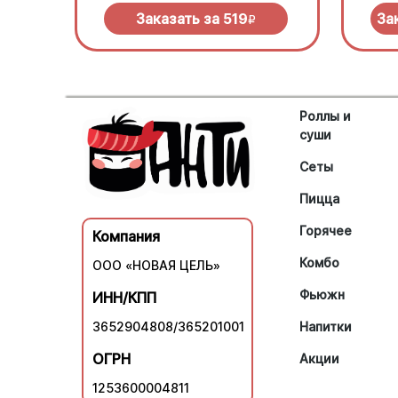
нужно
Заказать за
519
За
R
Роллы и
суши
Сеты
Пицца
Горячее
Компания
Комбо
ООО «НОВАЯ ЦЕЛЬ»
Фьюжн
ИНН/КПП
3652904808/365201001
Напитки
ОГРН
Акции
1253600004811