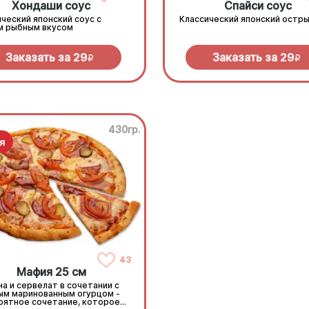
Хондаши соус
Спайси соус
ческий японский соус с
Классический японский остры
м рыбным вкусом
Заказать за
29
Заказать за
29
R
R
430гр.
43
Мафия 25 см
а и сервелат в сочетании с
ым маринованным огурцом -
оятное сочетание, которое