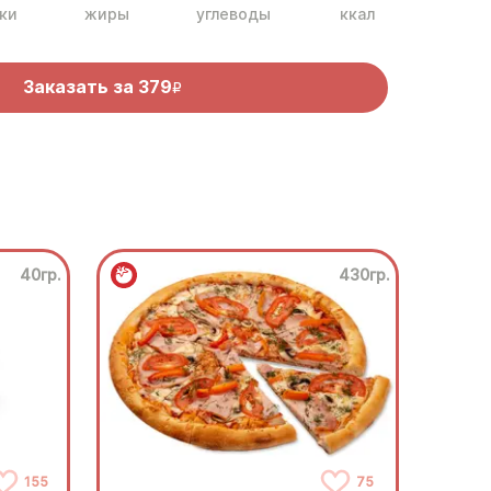
ки
жиры
углеводы
ккал
Заказать за
379
R
40гр.
430гр.
155
75