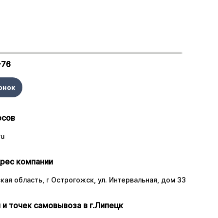
-76
онок
осов
ru
рес компании
ая область, г Острогожск, ул. Интервальная, дом 33
 и точек самовывоза в г.Липецк