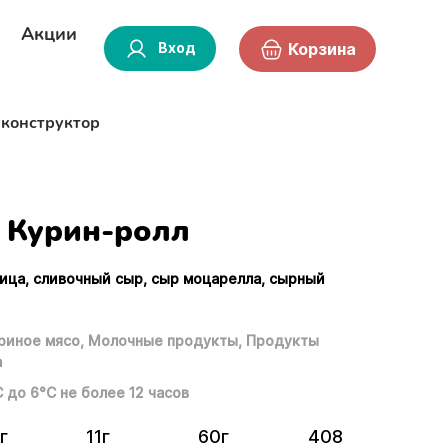
Акции
Вход
Корзина
-конструктор
Курин-ролл
рица, сливочный сыр, сыр моцарелла, сырный
риное мясо,
Молочные продукты,
Продукты
а
С до 6°С не более 12 часов
г
11г
60г
408