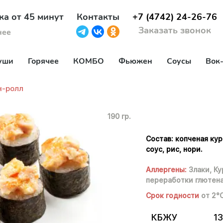
ка от 45 минут
Контакты
+7 (4742) 24-26-76
Заказать звонок
нее
уши
Горячее
КОМБО
Фьюжен
Соусы
Вок
н-ролл
190 гр.
Состав: копченая ку
соус, рис, нори.
Аллергены:
Злаки,
Ку
переработки глютен
Срок годности
от 2°
КБЖУ
13