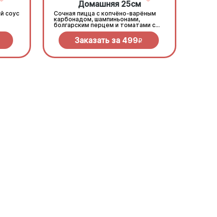
Домашняя 25см
й соус
Сочная пицца с копчёно-варёным
карбонадом, шампиньонами,
болгарским перцем и томатами с
зеленью под моцареллой
Заказать за
499
R