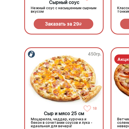
Сырный соус
Нежный соус с насыщенным сырным
Класси
вкусом
тонки
Заказать за
29
R
450гр.
18
Сыр и мясо 25 см
Моцарелла, чеддер, курочка и
Ветчин
бекон в сочетании соусов и лука -
солен
идеальная для вечера!
невер