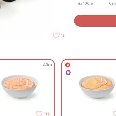
на 100гр
бел
12
40гр.
163