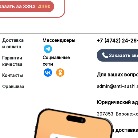
 попробовать!
казать за
339
439
R
R
Доставка
Мессенджеры
+7 (4742) 24-26
и оплата
Заказать зв
Социальные
Гарантии
сети
качества
Для ваших вопр
Контакты
admin@anti-sushi.
Франшиза
Юридический ад
397853, Воронежск
Работа доставки