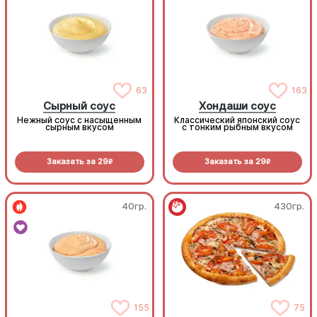
63
163
Сырный соус
Хондаши соус
Нежный соус с насыщенным
Классический японский соус
сырным вкусом
с тонким рыбным вкусом
Заказать за
29
Заказать за
29
R
R
40гр.
430гр.
155
75