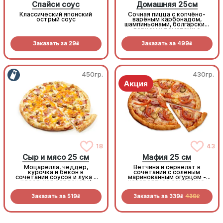
Спайси соус
Домашняя 25см
Классический японский
Сочная пицца с копчёно-
острый соус
варёным карбонадом,
шампиньонами, болгарским
перцем и томатами с
зеленью под моцареллой
Заказать за
29
Заказать за
499
R
R
450гр.
430гр.
18
43
Сыр и мясо 25 см
Мафия 25 см
Моцарелла, чеддер,
Ветчина и сервелат в
курочка и бекон в
сочетании с соленым
сочетании соусов и лука -
маринованным огурцом -
идеальная для вечера!
невероятное сочетание,
которое нужно
попробовать!
Заказать за
519
Заказать за
339
439
R
R
R