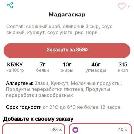
7
Мадагаскар
Состав: снежный краб, сливочный сыр, соус
сырный, кунжут, соус унаги, рис, нори.
Заказать за
359
R
КБЖУ
7г
10г
46г
315
на 100гр
белки
жиры
углеводы
ккал
Аллергены:
Злаки,
Кунжут,
Молочные продукты,
Продукты переработки глютена,
Продукты
переработки ракообразных
Срок годности
от 2°С до 6°С не более 12 часов
Добавьте к своему заказу
40гр.
40гр.