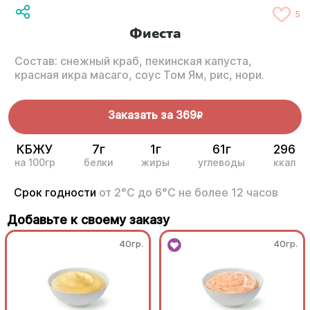
5
Фиеста
Состав: снежный краб, пекинская капуста,
красная икра масаго, соус Том Ям, рис, нори.
Заказать за
369
R
КБЖУ
7г
1г
61г
296
на 100гр
белки
жиры
углеводы
ккал
Срок годности
от 2°С до 6°С не более 12 часов
Добавьте к своему заказу
40гр.
40гр.