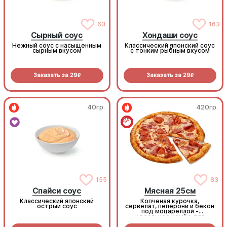
63
163
Сырный соус
Хондаши соус
Нежный соус с насыщенным
Классический японский соус
сырным вкусом
с тонким рыбным вкусом
Заказать за
29
Заказать за
29
R
R
40гр.
420гр.
155
83
Спайси соус
Мясная 25см
Классический японский
Копченая курочка,
острый соус
сервелат, пеперони и бекон
под моцареллой -
идеальное комбо для
любителей всего мясного!