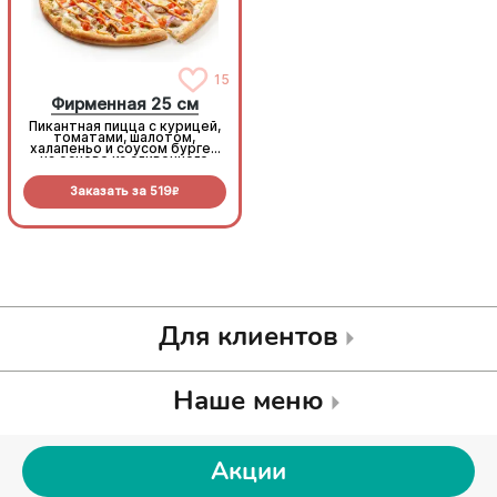
15
15
Фирменная 25 см
Фирменная 25 см
Пикантная пицца с курицей,
Пикантная пицца с курицей,
томатами, шалотом,
томатами, шалотом,
халапеньо и соусом бургер
халапеньо и соусом бургер
на основе из сливочного
на основе из сливочного
соуса и моцареллы.
соуса и моцареллы.
Заказать за
519
Заказать за
519
R
R
Для клиентов
Наше меню
Акции