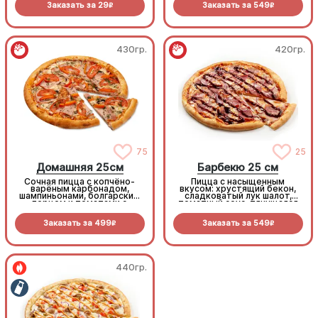
Заказать за
29
Заказать за
549
R
R
430гр.
420гр.
75
25
Домашняя 25см
Барбекю 25 см
Сочная пицца с копчёно-
Пицца с насыщенным
варёным карбонадом,
вкусом: хрустящий бекон,
шампиньонами, болгарским
сладковатый лук шалот,
перцем и томатами с
томатный соус, тянущаяся
зеленью под моцареллой
моцарелла и дымный
прянный соус барбекю.
Заказать за
499
Заказать за
549
R
R
440гр.
440гр.