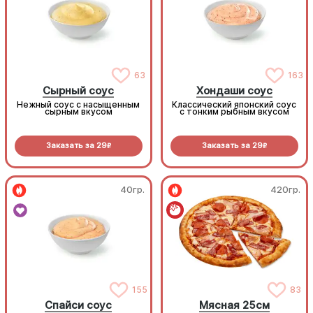
63
163
Сырный соус
Хондаши соус
Нежный соус с насыщенным
Классический японский соус
сырным вкусом
с тонким рыбным вкусом
Заказать за
29
Заказать за
29
R
R
40гр.
420гр.
155
83
Спайси соус
Мясная 25см