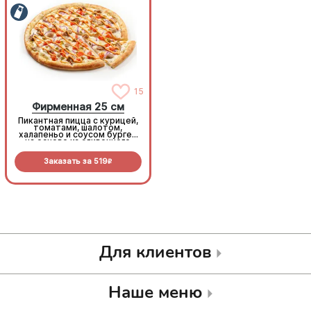
15
15
Фирменная 25 см
Фирменная 25 см
Пикантная пицца с курицей,
Пикантная пицца с курицей,
томатами, шалотом,
томатами, шалотом,
халапеньо и соусом бургер
халапеньо и соусом бургер
на основе из сливочного
на основе из сливочного
соуса и моцареллы.
соуса и моцареллы.
Заказать за
519
Заказать за
519
R
R
Для клиентов
Наше меню