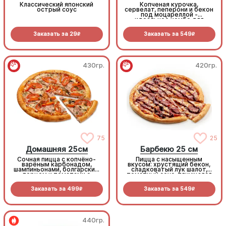
Классический японский
Копченая курочка,
острый соус
сервелат, пеперони и бекон
под моцареллой -
идеальное комбо для
любителей всего мясного!
Заказать за
29
Заказать за
549
R
R
430гр.
420гр.
75
25
Домашняя 25см
Барбекю 25 см
Сочная пицца с копчёно-
Пицца с насыщенным
варёным карбонадом,
вкусом: хрустящий бекон,
шампиньонами, болгарским
сладковатый лук шалот,
перцем и томатами с
томатный соус, тянущаяся
зеленью под моцареллой
моцарелла и дымный
прянный соус барбекю.
Заказать за
499
Заказать за
549
R
R
440гр.
440гр.