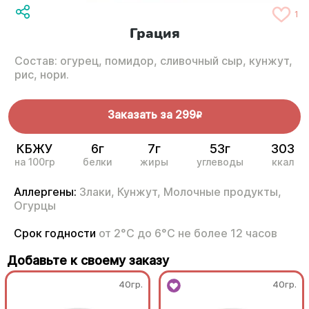
1
Грация
Состав: огурец, помидор, сливочный сыр, кунжут,
рис, нори.
Заказать за
299
R
КБЖУ
6г
7г
53г
303
на 100гр
белки
жиры
углеводы
ккал
Аллергены:
Злаки,
Кунжут,
Молочные продукты,
Огурцы
Срок годности
от 2°С до 6°С не более 12 часов
Добавьте к своему заказу
40гр.
40гр.