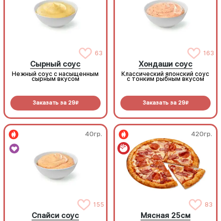
63
163
Сырный соус
Хондаши соус
Нежный соус с насыщенным
Классический японский соус
сырным вкусом
с тонким рыбным вкусом
Заказать за
29
Заказать за
29
R
R
40гр.
420гр.
155
83
Спайси соус
Мясная 25см