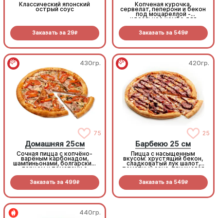
Классический японский
Копченая курочка,
острый соус
сервелат, пеперони и бекон
под моцареллой -
идеальное комбо для
любителей всего мясного!
Заказать за
29
Заказать за
549
R
R
430гр.
420гр.
75
25
Домашняя 25см
Барбекю 25 см
Сочная пицца с копчёно-
Пицца с насыщенным
варёным карбонадом,
вкусом: хрустящий бекон,
шампиньонами, болгарским
сладковатый лук шалот,
перцем и томатами с
томатный соус, тянущаяся
зеленью под моцареллой
моцарелла и дымный
прянный соус барбекю.
Заказать за
499
Заказать за
549
R
R
440гр.
440гр.