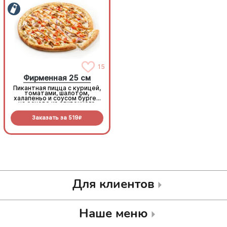
15
15
Фирменная 25 см
Фирменная 25 см
Пикантная пицца с курицей,
Пикантная пицца с курицей,
томатами, шалотом,
томатами, шалотом,
халапеньо и соусом бургер
халапеньо и соусом бургер
на основе из сливочного
на основе из сливочного
соуса и моцареллы.
соуса и моцареллы.
Заказать за
519
Заказать за
519
R
R
Для клиентов
Наше меню