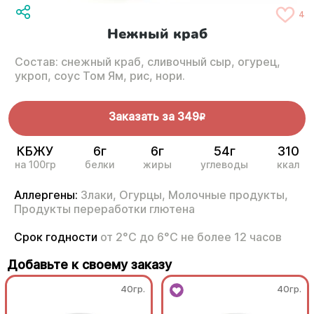
4
Нежный краб
Состав: снежный краб, сливочный сыр, огурец,
укроп, соус Том Ям, рис, нори.
Заказать за
349
R
КБЖУ
6г
6г
54г
310
на 100гр
белки
жиры
углеводы
ккал
Аллергены:
Злаки,
Огурцы,
Молочные продукты,
Продукты переработки глютена
Срок годности
от 2°С до 6°С не более 12 часов
Добавьте к своему заказу
40гр.
40гр.