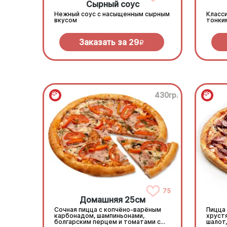
Сырный соус
Нежный соус с насыщенным сырным
Класси
вкусом
тонки
Заказать за
29
R
430гр.
75
Домашняя 25см
Сочная пицца с копчёно-варёным
Пицца
карбонадом, шампиньонами,
хруст
болгарским перцем и томатами с
шалот