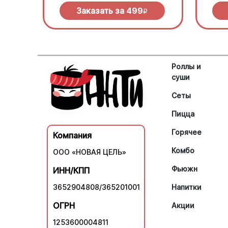
зеленью под моцареллой
моцар
барбе
Заказать за
499
R
Роллы и
суши
Сеты
Пицца
Горячее
Компания
Комбо
ООО «НОВАЯ ЦЕЛЬ»
Фьюжн
ИНН/КПП
3652904808/365201001
Напитки
ОГРН
Акции
1253600004811