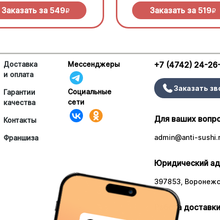
елла и дымный прянный соус
сливочного соуса и моцарелл
кю.
Заказать за
549
Заказать за
519
R
R
Доставка
Мессенджеры
+7 (4742) 24-26
и оплата
Заказать зв
Социальные
Гарантии
сети
качества
Для ваших вопр
Контакты
admin@anti-sushi.
Франшиза
Юридический ад
397853, Воронежск
Работа доставки