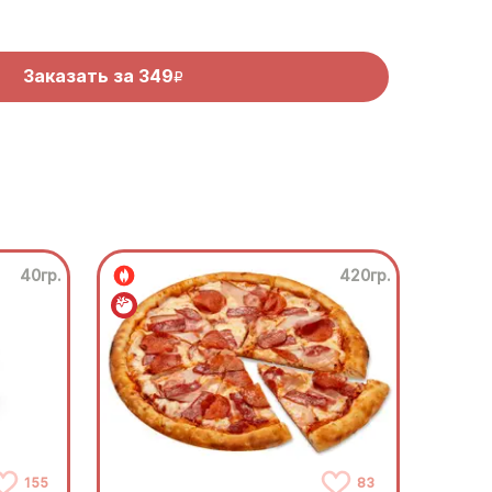
Заказать за
349
R
40гр.
420гр.
155
83