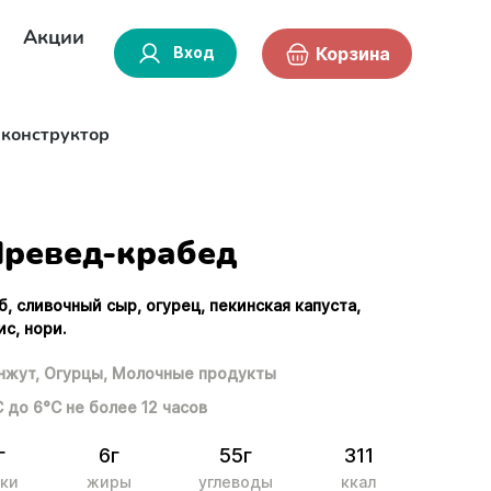
Акции
Вход
Корзина
-конструктор
ревед-крабед
, сливочный сыр, огурец, пекинская капуста,
ис, нори.
нжут,
Огурцы,
Молочные продукты
С до 6°С не более 12 часов
г
6г
55г
311
ки
жиры
углеводы
ккал