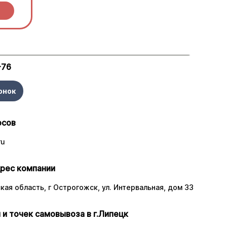
ы.
-76
онок
осов
ru
рес компании
ая область, г Острогожск, ул. Интервальная, дом 33
 и точек самовывоза в г.Липецк