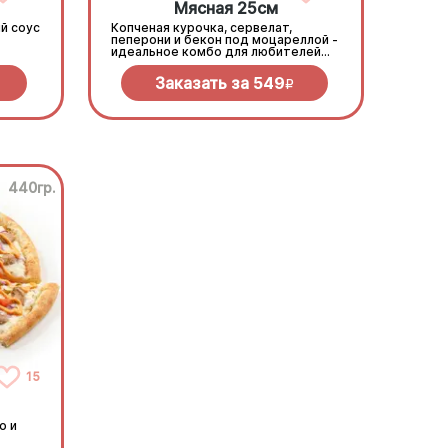
Мясная 25см
й соус
Копченая курочка, сервелат,
пеперони и бекон под моцареллой -
идеальное комбо для любителей
всего мясного!
Заказать за
549
R
440гр.
15
о и