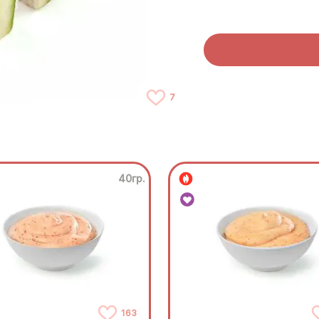
7
40гр.
163