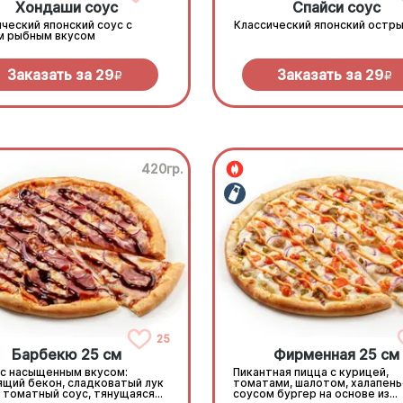
Хондаши соус
Спайси соус
ческий японский соус с
Классический японский остры
м рыбным вкусом
Заказать за
29
Заказать за
29
R
R
420гр.
25
Барбекю 25 см
Фирменная 25 см
 с насыщенным вкусом:
Пикантная пицца с курицей,
ящий бекон, сладковатый лук
томатами, шалотом, халапень
, томатный соус, тянущаяся
соусом бургер на основе из