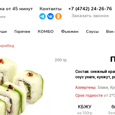
ка от 45 минут
Контакты
+7 (4742) 24-26-76
Заказать звонок
нее
уши
Горячее
КОМБО
Фьюжен
Соусы
Вок
-крабед
П
200 гр.
Состав: снежный краб
соус унаги, кунжут, р
Аллергены:
Злаки,
Ку
Срок годности
от 2°
КБЖУ
6
на 100гр
бел