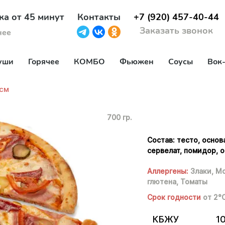
ка от 45 минут
Контакты
+7 (920) 457-40-44
Заказать звонок
нее
уши
Горячее
КОМБО
Фьюжен
Соусы
Вок
см
700 гр.
Состав: тесто, основ
сервелат, помидор, 
Аллергены:
Злаки,
Мо
глютена,
Томаты
Срок годности
от 2°
КБЖУ
1