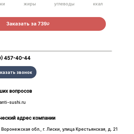
ки
жиры
углеводы
ккал
Заказать за
739
R
0) 457-40-44
казать звонок
ших вопросов
nti-sushi.ru
еский адрес компании
 Воронежская обл., г. Лиски, улица Крестьянская, д. 21