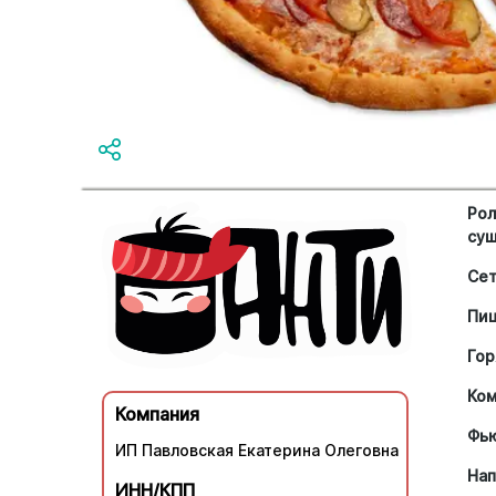
Рол
су
Се
Пи
Гор
Ко
Компания
Фь
ИП Павловская Екатерина Олеговна
Нап
ИНН/КПП