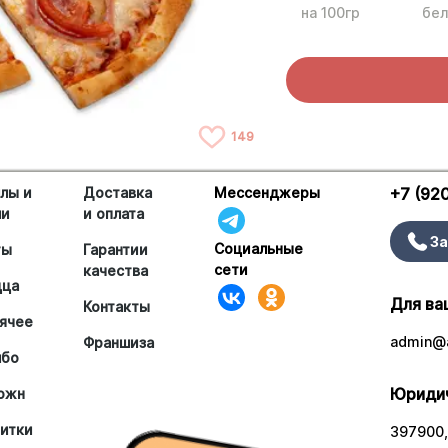
на 100гр
бел
149
лы и
Доставка
Мессенджеры
+7 (92
ши
и оплата
За
Социальные
ты
Гарантии
сети
качества
цца
Для ва
Контакты
ячее
admin@a
Франшиза
мбо
Юридич
южн
итки
397900,