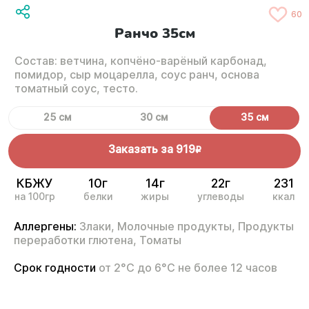
60
Ранчо 35см
Состав: ветчина, копчёно-варёный карбонад,
помидор, сыр моцарелла, соус ранч, основа
томатный соус, тесто.
25 см
30 см
35 см
Заказать за
919
R
КБЖУ
10г
14г
22г
231
на 100гр
белки
жиры
углеводы
ккал
Аллергены:
Злаки,
Молочные продукты,
Продукты
переработки глютена,
Томаты
Срок годности
от 2°С до 6°С не более 12 часов