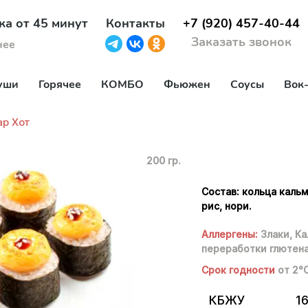
ка от 45 минут
Контакты
+7 (920) 457-40-44
Заказать звонок
нее
уши
Горячее
КОМБО
Фьюжен
Соусы
Вок
ар Хот
200 гр.
Состав: кольца кальм
рис, нори.
Аллергены:
Злаки,
Ка
переработки глютена
Срок годности
от 2°
КБЖУ
16