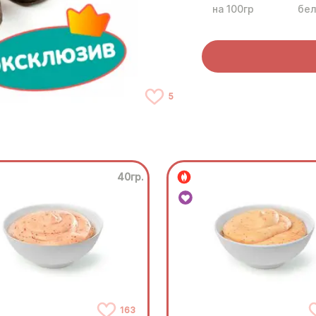
на 100гр
бел
5
40гр.
163