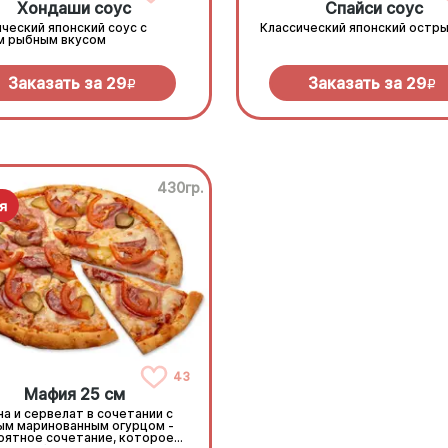
Хондаши соус
Спайси соус
ческий японский соус с
Классический японский остры
м рыбным вкусом
Заказать за
29
Заказать за
29
R
R
430гр.
43
Мафия 25 см
а и сервелат в сочетании с
ым маринованным огурцом -
оятное сочетание, которое