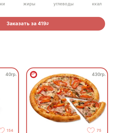
ки
жиры
углеводы
ккал
Заказать за
419
R
40гр.
430гр.
154
75