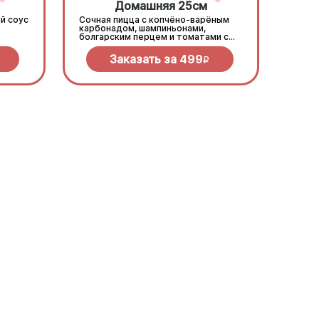
Домашняя 25см
й соус
Сочная пицца с копчёно-варёным
карбонадом, шампиньонами,
болгарским перцем и томатами с
зеленью под моцареллой
Заказать за
499
R