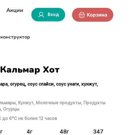
Акции
Вход
Корзина
-конструктор
Кальмар Хот
ара, огурец, соус спайси, соус унаги, кунжут,
льмары,
Кунжут,
Молочные продукты,
Продукты
,
Огурцы
С до 6°С не более 12 часов
г
4г
48г
347