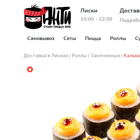
Лиски
Достав
10:00 - 22:00
Подроб
Самовывоз
Сеты
Пицца
Роллы
С
Доставка в Лисках
/
Роллы
/
Запеченные
/
Кальм