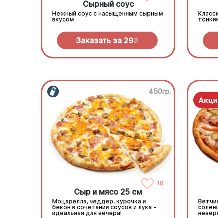
Сырный соус
Нежный соус с насыщенным сырным
Класси
вкусом
тонки
Заказать за
29
R
450гр.
18
Сыр и мясо 25 см
Моцарелла, чеддер, курочка и
Ветчин
бекон в сочетании соусов и лука -
солен
идеальная для вечера!
невер