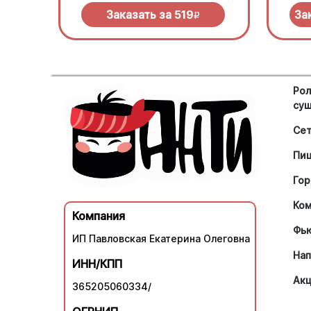
нужно
Заказать за
519
За
R
Рол
су
Се
Пи
Гор
Ко
Компания
Фь
ИП Павловская Екатерина Олеговна
Нап
ИНН/КПП
Ак
365205060334/