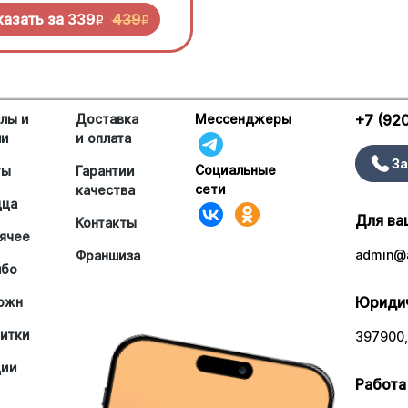
 попробовать!
казать за
339
439
R
R
лы и
Доставка
Мессенджеры
+7 (92
ши
и оплата
За
Социальные
ты
Гарантии
сети
качества
цца
Для ва
Контакты
ячее
admin@a
Франшиза
мбо
Юридич
южн
итки
397900,
ции
Работа