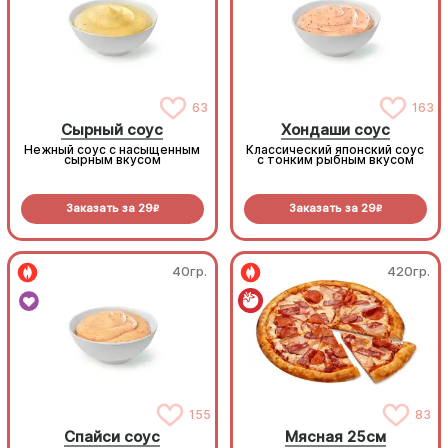
63
163
Сырный соус
Хондаши соус
Нежный соус с насыщенным
Классический японский соус
сырным вкусом
с тонким рыбным вкусом
Заказать за
29
Заказать за
29
R
R
40гр.
420гр.
155
83
Спайси соус
Мясная 25см