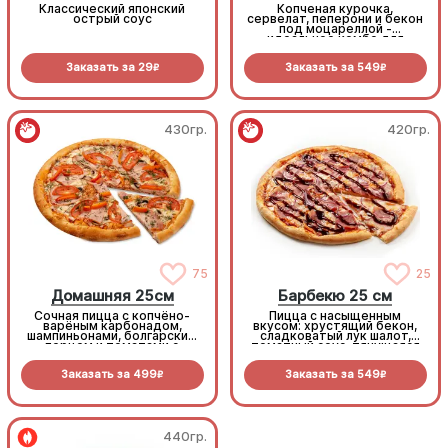
Классический японский
Копченая курочка,
острый соус
сервелат, пеперони и бекон
под моцареллой -
идеальное комбо для
любителей всего мясного!
Заказать за
29
Заказать за
549
R
R
430гр.
420гр.
75
25
Домашняя 25см
Барбекю 25 см
Сочная пицца с копчёно-
Пицца с насыщенным
варёным карбонадом,
вкусом: хрустящий бекон,
шампиньонами, болгарским
сладковатый лук шалот,
перцем и томатами с
томатный соус, тянущаяся
зеленью под моцареллой
моцарелла и дымный
прянный соус барбекю.
Заказать за
499
Заказать за
549
R
R
440гр.
440гр.