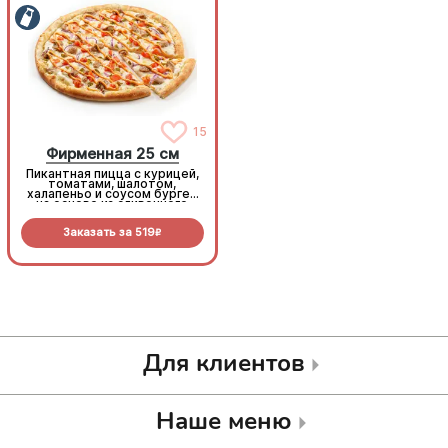
15
15
Фирменная 25 см
Фирменная 25 см
Пикантная пицца с курицей,
Пикантная пицца с курицей,
томатами, шалотом,
томатами, шалотом,
халапеньо и соусом бургер
халапеньо и соусом бургер
на основе из сливочного
на основе из сливочного
соуса и моцареллы.
соуса и моцареллы.
Заказать за
519
Заказать за
519
R
R
Для клиентов
Наше меню