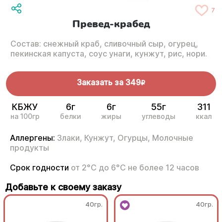
7
Превед-крабед
Состав: снежный краб, сливочный сыр, огурец,
пекинская капуста, соус унаги, кунжут, рис, нори.
Заказать за
349
R
КБЖУ
6г
6г
55г
311
на 100гр
белки
жиры
углеводы
ккал
Аллергены:
Злаки,
Кунжут,
Огурцы,
Молочные
продукты
Срок годности
от 2°С до 6°С не более 12 часов
Добавьте к своему заказу
40гр.
40гр.