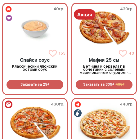
40гр.
430гр.
155
43
Спайси соус
Мафия 25 см
Классический японский
Ветчина и сервелат в
острый соус
сочетании с соленым
маринованным огурцом -
невероятное сочетание,
которое нужно
попробовать!
Заказать за
29
Заказать за
339
439
R
R
R
430гр.
440гр.