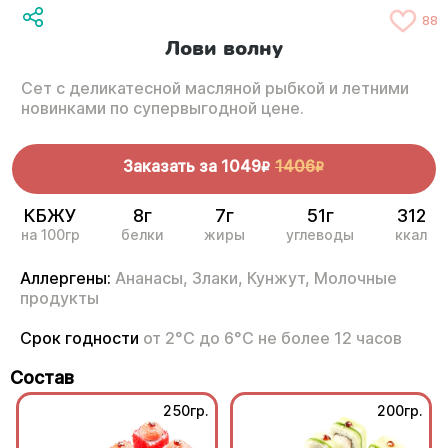
88
Лови волну
Сет с деликатесной масляной рыбкой и летними
новинками по супервыгодной цене.
Заказать за
1049
1406
R
R
КБЖУ
8г
7г
51г
312
на 100гр
белки
жиры
углеводы
ккал
Аллергены:
Ананасы,
Злаки,
Кунжут,
Молочные
продукты
Срок годности
от 2°С до 6°С не более 12 часов
Состав
250гр.
200гр.