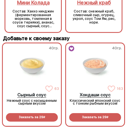
Мини Колада
Нежный краб
Состав: Хакко нинджин
Состав: снежный краб,
(ферментированная
сливочный сыр, огурец,
морковь, томленая в
укроп, соус Том Ям, рис,
соусе терияки), ананас,
нори.
соус сырный, соус
унаги, кунжут, рис, нори.
Добавьте к своему заказу
40гр.
40гр.
63
163
Сырный соус
Хондаши соус
Нежный соус с насыщенным
Классический японский соус
сырным вкусом
с тонким рыбным вкусом
Заказать за
29
Заказать за
29
R
R