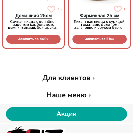
75
15
Домашняя 25см
Фирменная 25 см
Сочная пицца с копчёно-
Пикантная пицца с курицей,
варёным карбонадом,
томатами, шалотом,
шампиньонами, болгарским
халапеньо и соусом бургер
перцем и томатами с
на основе из сливочного
зеленью под моцареллой
соуса и моцареллы.
Заказать за
499
Заказать за
519
R
R
Для клиентов
Наше меню
Акции