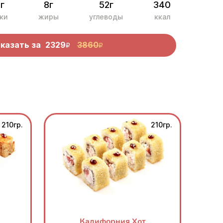
г
8г
52г
340
ки
жиры
углеводы
ккал
казать за
2329
3860
R
R
210гр.
210гр.
Калифорния Хот