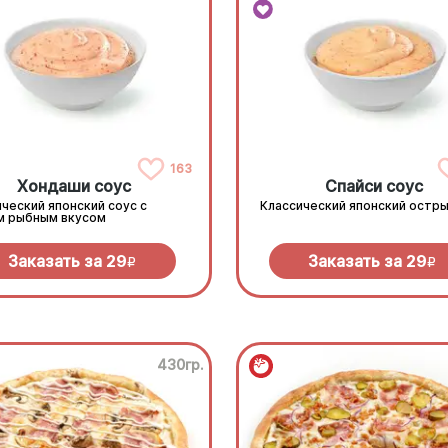
163
Хондаши соус
Спайси соус
ческий японский соус с
Классический японский остры
м рыбным вкусом
Заказать за
29
Заказать за
29
R
R
430гр.