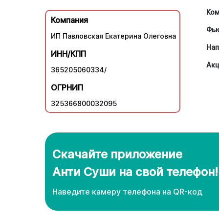
Ко
Компания
Фь
ИП Павловская Екатерина Олеговна
Нап
ИНН/КПП
Ак
365205060334/
ОГРНИП
325366800032095
Скачайте приложение
Анти Суши на свой телефон!
Наведите камеру телефона нa QR-код