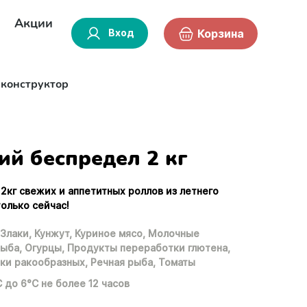
Акции
Вход
Корзина
-конструктор
ий беспредел 2 кг
2кг свежих и аппетитных роллов из летнего
только сейчас!
Злаки,
Кунжут,
Куриное мясо,
Молочные
ыба,
Огурцы,
Продукты переработки глютена,
ки ракообразных,
Речная рыба,
Томаты
С до 6°С не более 12 часов