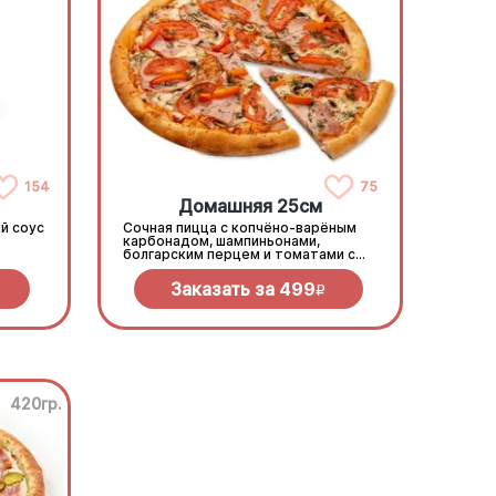
154
75
Домашняя 25см
й соус
Сочная пицца с копчёно-варёным
карбонадом, шампиньонами,
болгарским перцем и томатами с
зеленью под моцареллой
Заказать за
499
R
420гр.