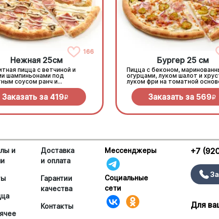
166
Нежная 25см
Бургер 25 см
тная пицца с ветчиной и
Пицца с беконом, маринован
ми шампиньонами под
огурцами, луком шалот и хру
тным соусом ранч и
луком фри на томатной основ
еллой
моцареллой.
Заказать за
419
Заказать за
569
R
R
лы и
Доставка
Мессенджеры
+7 (92
ши
и оплата
За
Социальные
ты
Гарантии
сети
качества
цца
Для ва
Контакты
ячее