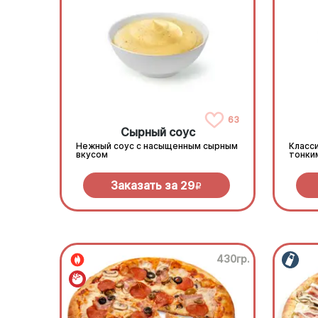
63
Сырный соус
Нежный соус с насыщенным сырным
Класси
вкусом
тонки
Заказать за
29
R
430гр.