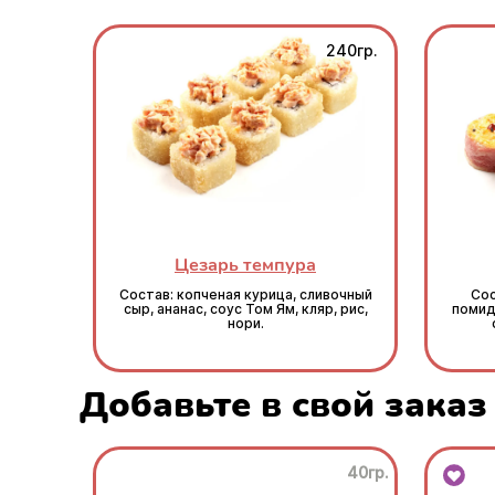
240гр.
Цезарь темпура
Состав: копченая курица, сливочный
Сос
сыр, ананас, соус Том Ям, кляр, рис,
помидо
нори.
Добавьте в свой заказ
40гр.