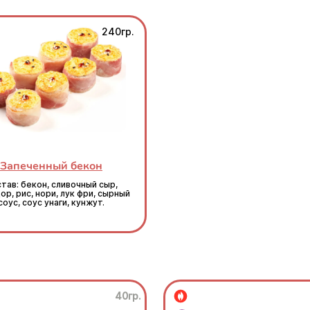
240гр.
Запеченный бекон
тав: бекон, сливочный сыр,
р, рис, нори, лук фри, сырный
соус, соус унаги, кунжут.
40гр.