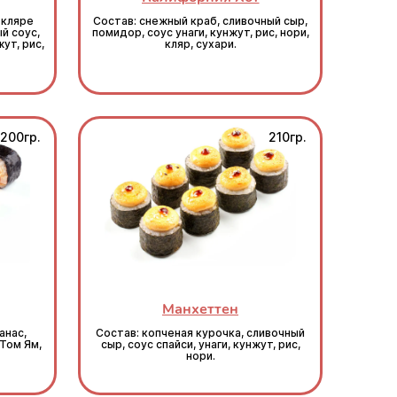
 кляре
Состав: снежный краб, сливочный сыр,
й соус,
помидор, соус унаги, кунжут, рис, нори,
ут, рис,
кляр, сухари.
200гр.
210гр.
Манхеттен
анас,
Состав: копченая курочка, сливочный
Том Ям,
сыр, соус спайси, унаги, кунжут, рис,
нори.