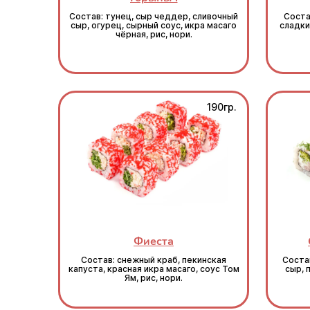
Состав: тунец, сыр чеддер, сливочный
Соста
сыр, огурец, сырный соус, икра масаго
сладкий
чёрная, рис, нори.
190гр.
Фиеста
Состав: снежный краб, пекинская
Состав
капуста, красная икра масаго, соус Том
сыр, 
Ям, рис, нори.