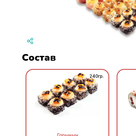
Состав
240гр.
Горыныч