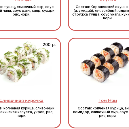
в: тунец, сливочный сыр, соус
Состав: Королевский окунь в
 чили, соус ранч, кляр, сухари,
(изумидай), лук зелёный, сырны
рис, нори.
стружка тунца, соус унаги, кунж
нори.
200гр.
Сливочная курочка
Том Ням
: копченая курица, сливочный
Состав: копченая курица, ан
пекинская капуста, укроп, рис,
помидор, сливочный сыр, соус 
нори.
рис, нори.