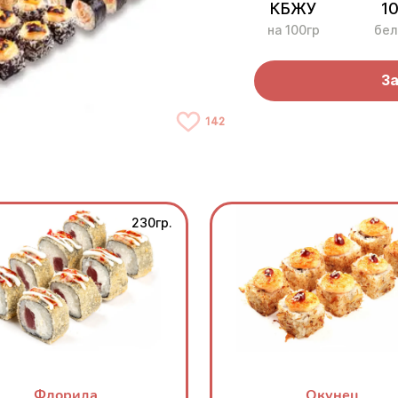
КБЖУ
10
на 100гр
бел
За
142
230гр.
Флорида
Окунец