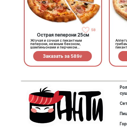
58
Острая пеперони 25cм
Жгучая и сочная с пикантным
Аппети
пеперони, нежным беконом,
гриба
шампиньонами и перчиком
пикан
халапеньо под моцареллой
моцар
Заказать за
589
R
Рол
су
Се
Пи
Гор