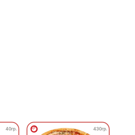
40гр.
430гр.