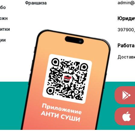
admin@a
Франшиза
мбо
Юридич
южн
итки
397900,
ции
Работа
Доставк