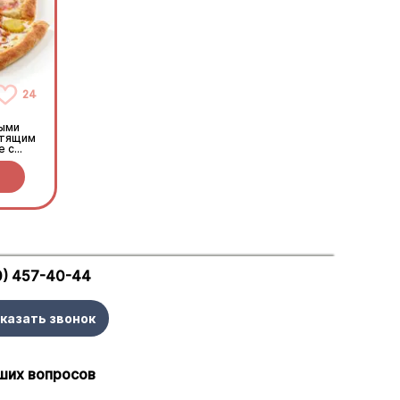
24
ными
стящим
е с
0) 457-40-44
казать звонок
ших вопросов