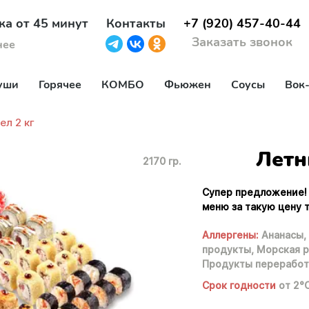
ка от 45 минут
Контакты
+7 (920) 457-40-44
Заказать звонок
нее
уши
Горячее
КОМБО
Фьюжен
Соусы
Вок
л 2 кг
Летн
2170 гр.
Супер предложение! 
меню за такую цену 
Аллергены:
Ананасы,
продукты,
Морская р
Продукты переработ
Срок годности
от 2°