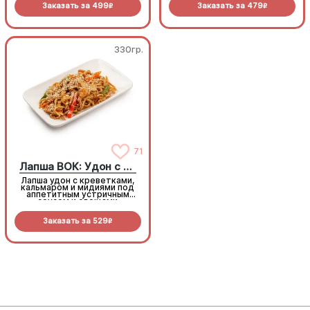
Заказать за
499
Заказать за
479
R
R
330гр.
330гр.
Лапша ВОК: Удон с морепродуктами
71
Лапша ВОК: Удон с морепродуктами
Лапша удон с креветками,
Лапша удон с креветками,
кальмаром и мидиями под
кальмаром и мидиями под
аппетитным устричным
аппетитным устричным
соусом и овощами
соусом и овощами
Заказать за
529
Заказать за
529
R
R