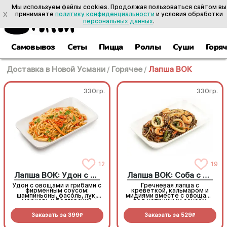
Мы используем файлы cookies. Продолжая пользоваться сайтом вы
X
принимаете
политику конфиденциальности
и условия обработки
персональных данных
.
Самовывоз
Сеты
Пицца
Роллы
Суши
Горя
Доставка в Новой Усмани
/
Горячее
/
Лапша ВОК
330гр.
330гр.
12
19
Лапша ВОК: Удон с овощами
Лапша ВОК: Соба с морепродуктами
Удон с овощами и грибами с
Гречневая лапша с
фирменным соусом:
креветкой, кальмаром и
шампиньоны, фасоль, лук,
мидиями вместе с овощами
морковь и болгарский
под устричным соусом
перец
Заказать за
399
Заказать за
529
R
R