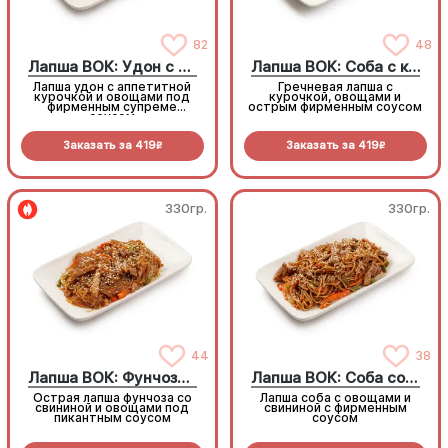
82
48
Лапша ВОК: Удон с курицей
Лапша ВОК: Соба с курицей
Лапша удон с аппетитной
Гречневая лапша с
курочкой и овощами под
курочкой, овощами и
фирменным супреме
острым фирменным соусом
соусом
Заказать за
419
Заказать за
419
R
R
330гр.
330гр.
44
38
Лапша ВОК: Фунчоза со свининой
Лапша ВОК: Соба со свининой
Острая лапша фунчоза со
Лапша соба с овощами и
свининой и овощами под
свининой с фирменным
пикантным соусом
соусом