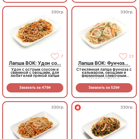
330гр.
330гр.
7
23
Лапша ВОК: Удон со свининой
Лапша ВОК: Фунчоза с кальмаром
Удон с острым соусом и
Стеклянная лапша фунчоза с
свининой с овощами, для
кальмаром, овощами и
любителей пряной лапши
фирменным сливочным
соусом супреме
Заказать за
479
Заказать за
529
R
R
330гр.
330гр.