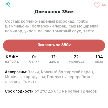
45
Домашняя 35см
Состав: копчёно-варёный карбонад, грибы
шампиньоны, болгарский перец, сыр моцарелла,
помидор, укроп, основа томатный соус, тесто.
Заказать за
889
R
КБЖУ
9г
12г
22г
194
на 100гр
белки
жиры
углеводы
ккал
Аллергены:
Злаки,
Красный болгарский перец,
Молочные продукты,
Продукты переработки
глютена,
Томаты
Срок годности
от 2°С до 6°С не более 12 часов