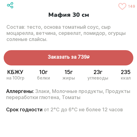
149
Мафия 30 см
Состав: тесто, основа томатный соус, сыр
моцарелла, ветчина, сервелат, помидор, огурцы
соленые слайсы.
Заказать за
739
R
КБЖУ
10г
15г
23г
235
на 100гр
белки
жиры
углеводы
ккал
Аллергены:
Злаки,
Молочные продукты,
Продукты
переработки глютена,
Томаты
Срок годности
от 2°С до 6°С не более 12 часов