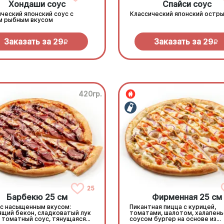
Хондаши соус
Спайси соус
ческий японский соус с
Классический японский остры
м рыбным вкусом
Заказать за
29
Заказать за
29
R
R
420гр.
25
Барбекю 25 см
Фирменная 25 см
 с насыщенным вкусом:
Пикантная пицца с курицей,
ящий бекон, сладковатый лук
томатами, шалотом, халапень
, томатный соус, тянущаяся
соусом бургер на основе из