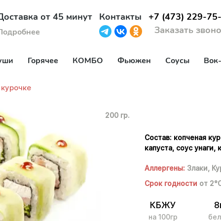
Доставка от 45 минут
Контакты
+7 (473) 229-75
Заказать звон
Подробнее
уши
Горячее
КОМБО
Фьюжен
Соусы
Вок
 курочке
200 гр.
Состав: копченая кур
капуста, соус унаги, 
Аллергены:
Злаки,
Ку
Срок годности
от 2°
КБЖУ
8
на 100гр
бел