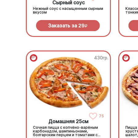
Сырный соус
Нежный соус с насыщенным сырным
Класси
вкусом
тонки
Заказать за
29
R
430гр.
75
Домашняя 25см
Сочная пицца с копчёно-варёным
Пицца
карбонадом, шампиньонами,
хруст
болгарским перцем и томатами с
шалот