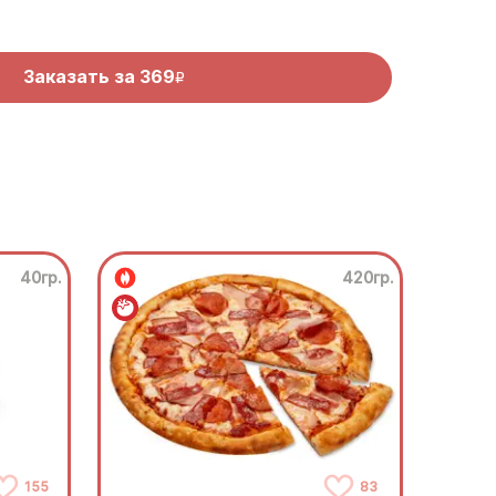
Заказать за
369
R
40гр.
420гр.
155
83