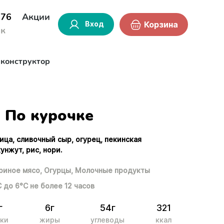
-76
Акции
Вход
Корзина
ок
-конструктор
По курочке
ица, сливочный сыр, огурец, пекинская
кунжут, рис, нори.
риное мясо,
Огурцы,
Молочные продукты
С до 6°С не более 12 часов
г
6г
54г
321
ки
жиры
углеводы
ккал