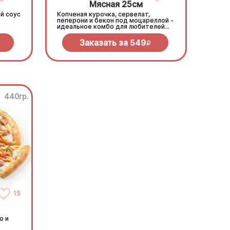
Мясная 25см
й соус
Копченая курочка, сервелат,
пеперони и бекон под моцареллой -
идеальное комбо для любителей
всего мясного!
Заказать за
549
R
440гр.
15
о и