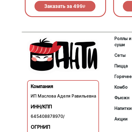
зеленью под моцареллой
моцар
барбе
Заказать за
499
R
Роллы и
суши
Сеты
Пицца
Горячее
Компания
Комбо
ИП Маслова Аделя Равильевна
Фьюжн
ИНН/КПП
Напитки
645408878970/
Акции
ОГРНИП