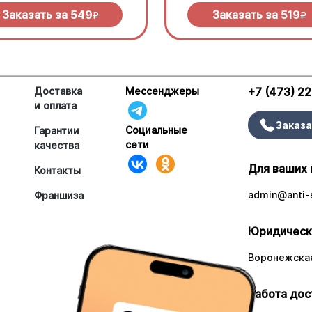
елла и дымный прянный соус
сливочного соуса и моцарелл
кю.
Заказать за
549
Заказать за
519
R
R
Доставка
Мессенджеры
+7 (473) 2
и оплата
Заказа
Социальные
Гарантии
сети
качества
Для ваших 
Контакты
admin@anti-s
Франшиза
Юридическ
Воронежская
Работа дос