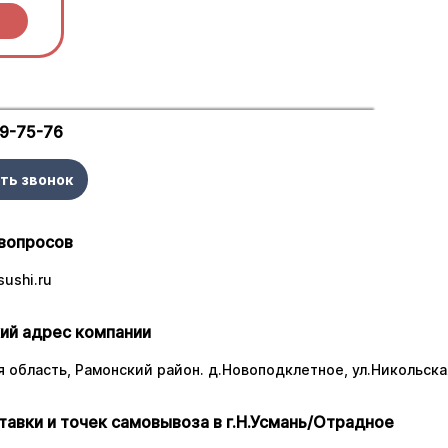
ы.
29-75-76
ть звонок
вопросов
ushi.ru
ий адрес компании
 область, Рамонский район. д.Новоподклетное, ул.Никольская
тавки и точек самовывоза в г.Н.Усмань/Отрадное