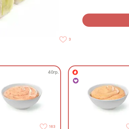
3
40гр.
163