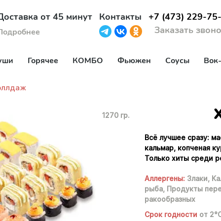
Доставка от 45 минут
Контакты
+7 (473) 229-75
Заказать звон
Подробнее
уши
Горячее
КОМБО
Фьюжен
Соусы
Вок
оллдаж
1270 гр.
Всё лучшее сразу: м
кальмар, копченая ку
Только хиты среди р
Аллергены:
Злаки,
Ка
рыба,
Продукты пере
ракообразных
Срок годности
от 2°