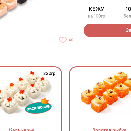
КБЖУ
10
на 100гр
бел
З
49
220гр.
Кальмарье
Золотая рыбка