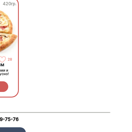
420гр.
28
см
ами и
усно!
29-75-76