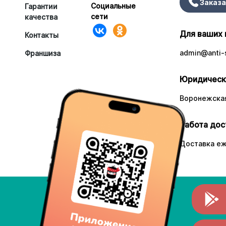
Заказа
Социальные
Гарантии
сети
качества
Для ваших 
Контакты
admin@anti-s
Франшиза
Юридическ
Воронежская
Работа дос
Доставка еж