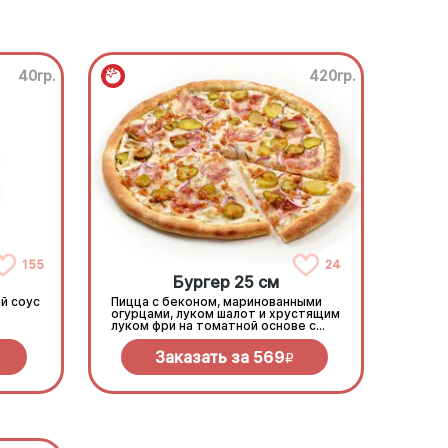
40гр.
420гр.
155
24
Бургер 25 см
й соус
Пицца с беконом, маринованными
огурцами, луком шалот и хрустящим
луком фри на томатной основе с
моцареллой.
Заказать за
569
R