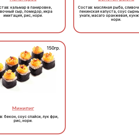
став: кальмар в панировке,
Состав: масляная рыба, сливоч
вочный сыр, помидор, икра
пекинская капуста, соус сырны
имитация, рис, нори.
унаги, масаго оранжевая, кунжу
нори.
150гр.
Минипиг
: бекон, соус спайси, лук фри,
рис, нори.