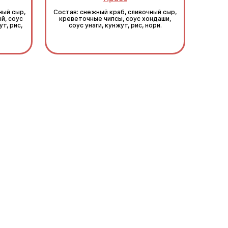
ный сыр,
Состав: снежный краб, сливочный сыр,
й, соус
креветочные чипсы, соус хондаши,
т, рис,
соус унаги, кунжут, рис, нори.