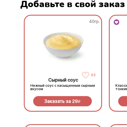
Добавьте в свой заказ
40гр.
63
Сырный соус
Нежный соус с насыщенным сырным
Класси
вкусом
тонки
Заказать за
29
R