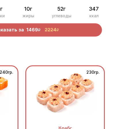
г
10г
52г
347
ки
жиры
углеводы
ккал
аказать за
1469
2224
R
R
240гр.
230гр.
Крабс