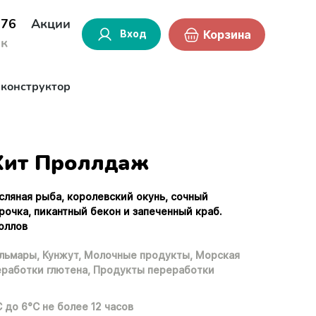
-76
Акции
Вход
Корзина
ок
-конструктор
Хит Проллдаж
асляная рыба, королевский окунь, сочный
рочка, пикантный бекон и запеченный краб.
оллов
льмары,
Кунжут,
Молочные продукты,
Морская
работки глютена,
Продукты переработки
С до 6°С не более 12 часов