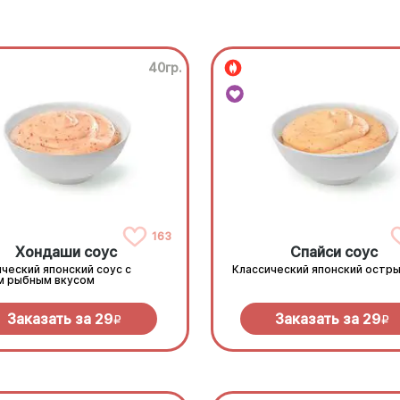
40гр.
163
Хондаши соус
Спайси соус
ческий японский соус с
Классический японский остры
м рыбным вкусом
Заказать за
29
Заказать за
29
R
R