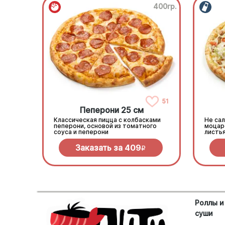
400гр.
51
Пеперони 25 см
Классическая пицца с колбасками
Не сал
пеперони, основой из томатного
моцар
соуса и пеперони
листь
соусо
Заказать за
409
R
Роллы и
суши