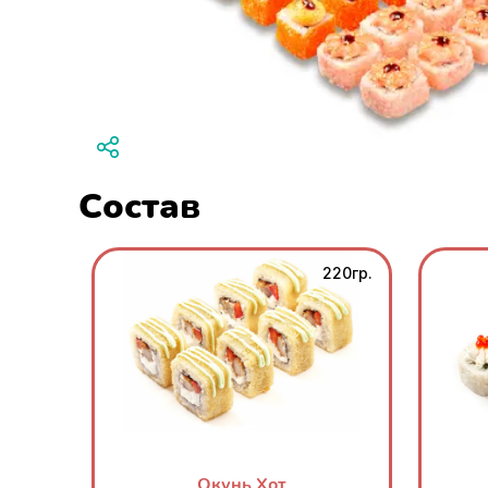
Состав
220гр.
Окунь Хот