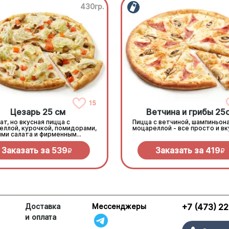
430гр.
15
Цезарь 25 см
Ветчина и грибы 25
ат, но вкусная пицца с
Пицца с ветчиной, шампиньон
еллой, курочкой, помидорами,
моцареллой - все просто и вк
ями салата и фирменным
м
Заказать за
539
Заказать за
419
R
R
Доставка
Мессенджеры
+7 (473) 2
и оплата