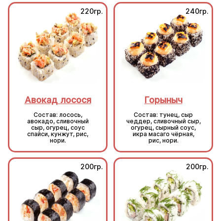
220гр.
240гр.
Авокад лосося
Горыныч
Состав: лосось,
Состав: тунец, сыр
авокадо, сливочный
чеддер, сливочный сыр,
сыр, огурец, соус
огурец, сырный соус,
спайси, кунжут, рис,
икра масаго чёрная,
нори.
рис, нори.
200гр.
200гр.