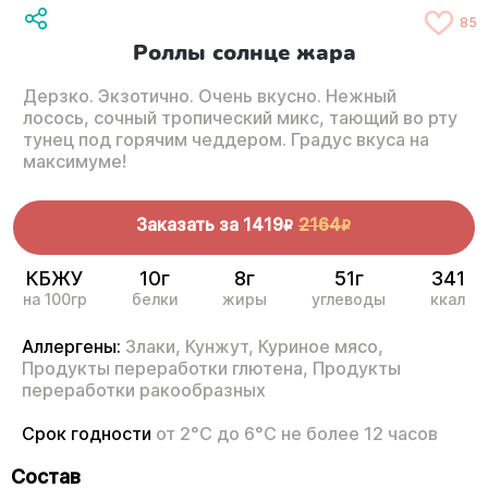
85
Роллы солнце жара
Дерзко. Экзотично. Очень вкусно. Нежный
лосось, сочный тропический микс, тающий во рту
тунец под горячим чеддером. Градус вкуса на
максимуме!
Заказать за
1419
2164
R
R
КБЖУ
10г
8г
51г
341
на 100гр
белки
жиры
углеводы
ккал
Аллергены:
Злаки,
Кунжут,
Куриное мясо,
Продукты переработки глютена,
Продукты
переработки ракообразных
Срок годности
от 2°С до 6°С не более 12 часов
Состав