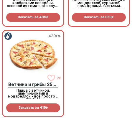
колбасками пеперони,
моцареллой, курочкой,
основой из томатного соуса
помидорами, листьями
и пеперони
салата и фирменным соусом
Заказать за
409
Заказать за
539
R
R
420гр.
420гр.
28
28
Ветчина и грибы 25см
Ветчина и грибы 25см
Пицца с ветчиной,
Пицца с ветчиной,
шампиньонами и
шампиньонами и
моцареллой - все просто и
моцареллой - все просто и
вкусно!
вкусно!
Заказать за
419
Заказать за
419
R
R