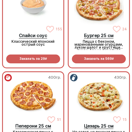
155
24
Спайси соус
Бургер 25 см
Классический японский
Пицца с беконом,
острый соус
маринованными огурцами,
луком шалот и хрустящим
луком фри на томатной
основе с моцареллой.
Заказать за
29
Заказать за
569
R
R
400гр.
430гр.
51
15
Пеперони 25 см
Цезарь 25 см
Классическая пицца с
Не салат, но вкусная пицца с