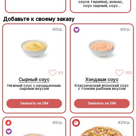
соусе терияки), ананас,
соус сырный, соус
унаги, кунжут, рис, нори.
Добавьте к своему заказу
40гр.
40гр.
63
163
Сырный соус
Хондаши соус
Нежный соус с насыщенным
Классический японский соус
сырным вкусом
с тонким рыбным вкусом
Заказать за
29
Заказать за
29
R
R
40гр.
420гр.