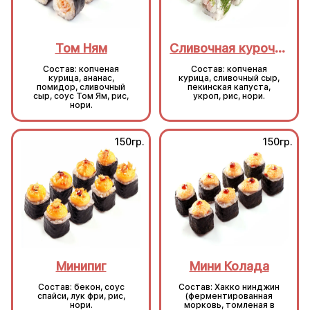
Том Ням
Сливочная курочка
Состав: копченая
Состав: копченая
курица, ананас,
курица, сливочный сыр,
помидор, сливочный
пекинская капуста,
сыр, соус Том Ям, рис,
укроп, рис, нори.
нори.
150гр.
150гр.
Минипиг
Мини Колада
Состав: бекон, соус
Состав: Хакко нинджин
спайси, лук фри, рис,
(ферментированная
нори.
морковь, томленая в