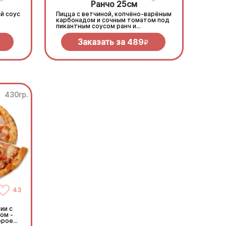
Ранчо 25см
й соус
Пицца с ветчиной, копчёно-варёным
карбонадом и сочным томатом под
пикантным соусом ранч и
моцареллой
Заказать за
489
R
430гр.
43
ии с
ом -
орое