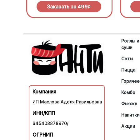
зеленью под моцареллой
халап
Заказать за
499
R
Роллы и
суши
Сеты
Пицца
Горячее
Компания
Комбо
ИП Маслова Аделя Равильевна
Фьюжн
ИНН/КПП
Напитки
645408878970/
Акции
ОГРНИП