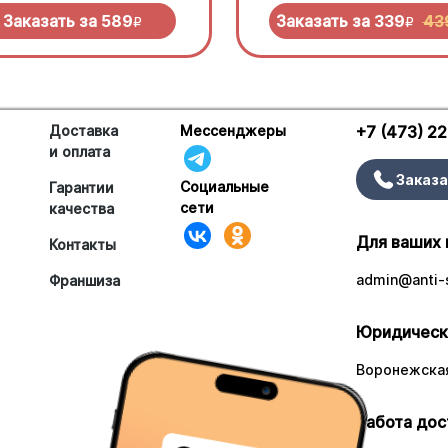
еньо под моцареллой
нужно попробовать!
Заказать за
589
Заказать за
339
43
R
R
Доставка
Мессенджеры
+7 (473) 2
и оплата
Заказа
Социальные
Гарантии
сети
качества
Для ваших 
Контакты
admin@anti-s
Франшиза
Юридическ
Воронежская
Работа дос