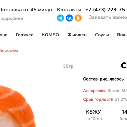
Доставка от 45 минут
Контакты
+7 (473) 229-75
Заказать звон
Подробнее
уши
Горячее
КОМБО
Фьюжен
Соусы
Вок
 лососем
С
35 гр.
Состав: рис, лосось
Аллергены:
Злаки,
Мо
Срок годности
от 2°
КБЖУ
1
на 100гр
бел