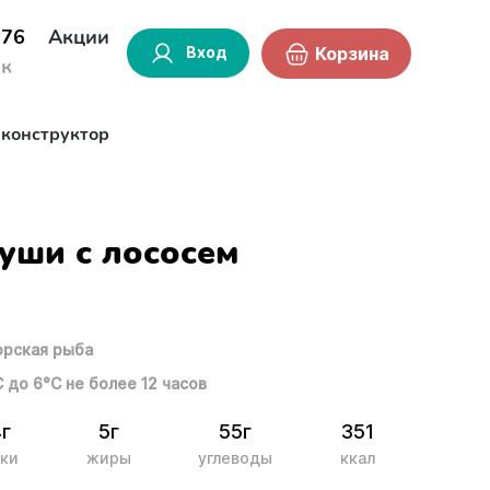
-76
Акции
Вход
Корзина
ок
-конструктор
уши с лососем
рская рыба
С до 6°С не более 12 часов
4г
5г
55г
351
ки
жиры
углеводы
ккал