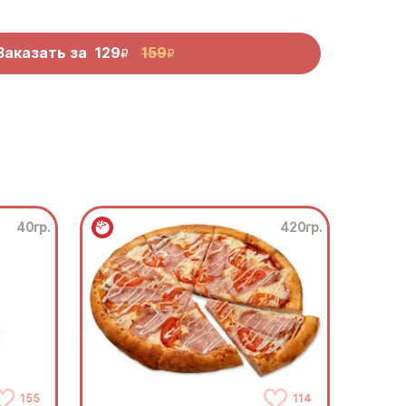
Заказать за
129
159
R
R
40гр.
420гр.
155
114