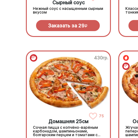
Сырный соус
Нежный соус с насыщенным сырным
Класси
вкусом
тонки
Заказать за
29
R
430гр.
75
Домашняя 25см
О
Сочная пицца с копчёно-варёным
Жгучая
карбонадом, шампиньонами,
пепер
болгарским перцем и томатами с
шампи