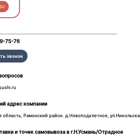
9
R
29-75-76
ть звонок
вопросов
ushi.ru
ий адрес компании
 область, Рамонский район. д.Новоподклетное, ул.Никольская
тавки и точек самовывоза в г.Н.Усмань/Отрадное