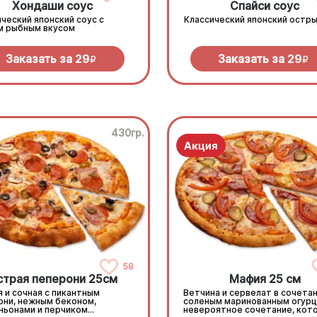
Хондаши соус
Спайси соус
ческий японский соус с
Классический японский остры
м рыбным вкусом
Заказать за
29
Заказать за
29
R
R
430гр.
58
страя пеперони 25cм
Мафия 25 см
 и сочная с пикантным
Ветчина и сервелат в сочетан
они, нежным беконом,
соленым маринованным огурц
ньонами и перчиком
невероятное сочетание, кот