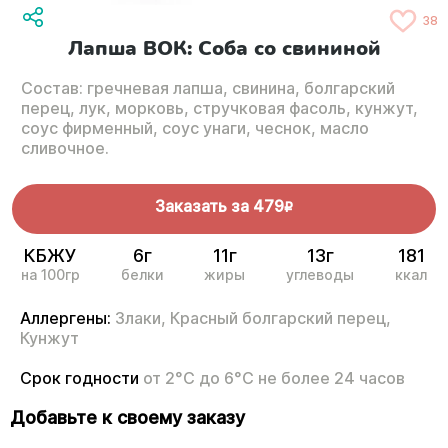
38
Лапша ВОК: Соба со свининой
Состав: гречневая лапша, свинина, болгарский
перец, лук, морковь, стручковая фасоль, кунжут,
соус фирменный, соус унаги, чеснок, масло
сливочное.
Заказать за
479
R
КБЖУ
6г
11г
13г
181
на 100гр
белки
жиры
углеводы
ккал
Аллергены:
Злаки,
Красный болгарский перец,
Кунжут
Срок годности
от 2°С до 6°С не более 24 часов
Добавьте к своему заказу