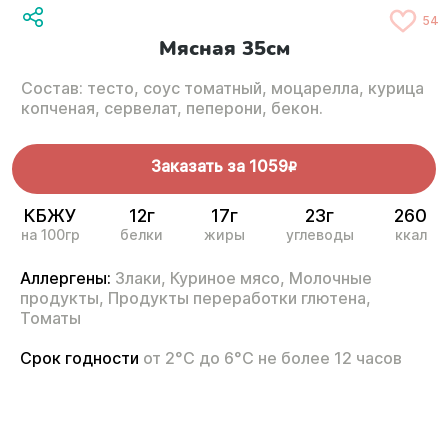
54
Мясная 35см
Состав: тесто, соус томатный, моцарелла, курица
копченая, сервелат, пеперони, бекон.
Заказать за
1059
R
КБЖУ
12г
17г
23г
260
на 100гр
белки
жиры
углеводы
ккал
Аллергены:
Злаки,
Куриное мясо,
Молочные
продукты,
Продукты переработки глютена,
Томаты
Срок годности
от 2°С до 6°С не более 12 часов