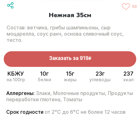
50
Нежная 35см
Состав: ветчина, грибы шампиньоны, сыр
моцарелла, соус ранч, основа сливочный соус,
тесто.
Заказать за
919
R
КБЖУ
10г
15г
23г
237
на 100гр
белки
жиры
углеводы
ккал
Аллергены:
Злаки,
Молочные продукты,
Продукты
переработки глютена,
Томаты
Срок годности
от 2°С до 6°С не более 12 часов