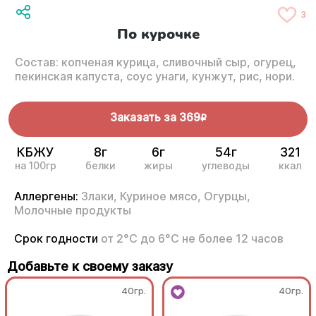
3
По курочке
Состав: копченая курица, сливочный сыр, огурец,
пекинская капуста, соус унаги, кунжут, рис, нори.
Заказать за
369
R
КБЖУ
8г
6г
54г
321
на 100гр
белки
жиры
углеводы
ккал
Аллергены:
Злаки,
Куриное мясо,
Огурцы,
Молочные продукты
Срок годности
от 2°С до 6°С не более 12 часов
Добавьте к своему заказу
40гр.
40гр.