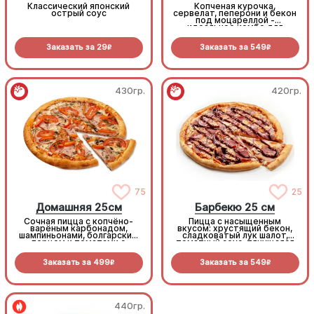
Классический японский
Копченая курочка,
острый соус
сервелат, пеперони и бекон
под моцареллой -
идеальное комбо для
любителей всего мясного!
Заказать за
29
Заказать за
549
R
R
430гр.
420гр.
75
25
Домашняя 25см
Барбекю 25 см
Сочная пицца с копчёно-
Пицца с насыщенным
варёным карбонадом,
вкусом: хрустящий бекон,
шампиньонами, болгарским
сладковатый лук шалот,
перцем и томатами с
томатный соус, тянущаяся
зеленью под моцареллой
моцарелла и дымный
прянный соус барбекю.
Заказать за
499
Заказать за
549
R
R
440гр.
440гр.