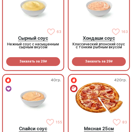
63
163
Сырный соус
Хондаши соус
Нежный соус с насыщенным
Классический японский соус
сырным вкусом
с тонким рыбным вкусом
Заказать за
29
Заказать за
29
R
R
40гр.
420гр.
155
83
Спайси соус
Мясная 25см