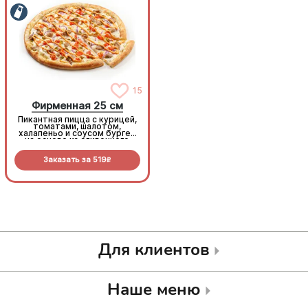
15
15
Фирменная 25 см
Фирменная 25 см
Пикантная пицца с курицей,
Пикантная пицца с курицей,
томатами, шалотом,
томатами, шалотом,
халапеньо и соусом бургер
халапеньо и соусом бургер
на основе из сливочного
на основе из сливочного
соуса и моцареллы.
соуса и моцареллы.
Заказать за
519
Заказать за
519
R
R
Для клиентов
Наше меню