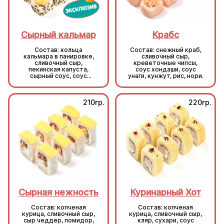
Сырный кальмар
Крабс
Состав: кольца
Состав: снежный краб,
кальмара в панировке,
сливочный сыр,
сливочный сыр,
креветочные чипсы,
пекинская капуста,
соус хондаши, соус
сырный соус, соус
унаги, кунжут, рис, нори.
унаги, кунжут, рис, нори.
210гр.
220гр.
Сырная нежность
Куринарный Хот
Состав: копченая
Состав: копченая
курица, сливочный сыр,
курица, сливочный сыр,
сыр чеддер, помидор,
кляр, сухари, соус