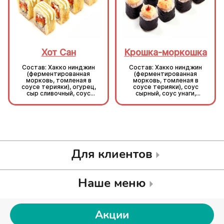
Хот Сан
Крошка-моркошка
Состав: Хакко нинджин
Состав: Хакко нинджин
(ферментированная
(ферментированная
морковь, томленая в
морковь, томленая в
соусе терияки), огурец,
соусе терияки), соус
сыр сливочный, соус
сырный, соус унаги,
васаби, кляр, сухари,
кунжут, рис, нори.
рис, нори.
Для клиентов
Наше меню
Акции