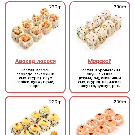
220гр.
200гр.
Авокад лосося
Морской
Состав: лосось,
Состав: Королевский
авокадо, сливочный
окунь в кляре
сыр, огурец, соус
(изумидай), сливочный
спайси, кунжут, рис,
сыр, огурец, пекинская
нори.
капуста, кунжут, рис,
нори.
230гр.
230гр.