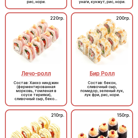
рис, нори.
унаги, кунжут, рис, нори.
220гр.
200гр.
Лечо-ролл
Бир Ролл
Состав: Хакко нинджин
Состав: бекон,
(ферментированная
сливочный сыр,
морковь, томленая в
помидор, зеленый лук,
соусе терияки),
лук фри, рис, нори.
сливочный сыр, бекон,
болгарский перец,
зеленый лук, соус Том
Ям, рис, нори.
210гр.
150гр.