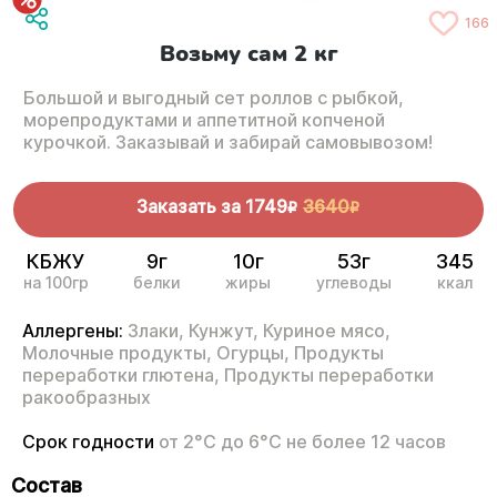
166
Возьму сам 2 кг
Большой и выгодный сет роллов с рыбкой,
морепродуктами и аппетитной копченой
курочкой. Заказывай и забирай самовывозом!
Заказать за
1749
3640
R
R
КБЖУ
9г
10г
53г
345
на 100гр
белки
жиры
углеводы
ккал
Аллергены:
Злаки,
Кунжут,
Куриное мясо,
Молочные продукты,
Огурцы,
Продукты
переработки глютена,
Продукты переработки
ракообразных
Срок годности
от 2°С до 6°С не более 12 часов
Состав