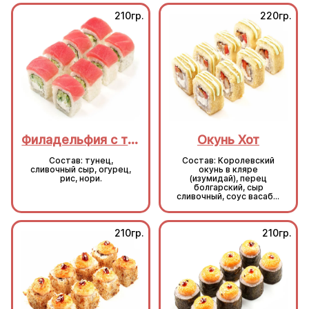
210гр.
220гр.
Филадельфия с тунцом
Окунь Хот
Состав: тунец,
Состав: Королевский
сливочный сыр, огурец,
окунь в кляре
рис, нори.
(изумидай), перец
болгарский, сыр
сливочный, соус васаби,
кляр, сухари, рис, нори.
210гр.
210гр.