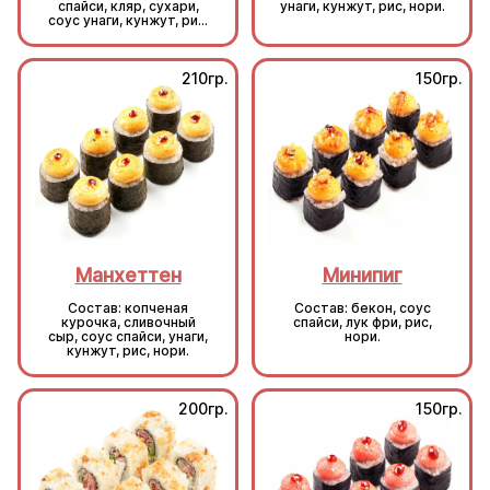
спайси, кляр, сухари,
унаги, кунжут, рис, нори.
соус унаги, кунжут, рис,
нори.
210гр.
150гр.
Манхеттен
Минипиг
Состав: копченая
Состав: бекон, соус
курочка, сливочный
спайси, лук фри, рис,
сыр, соус спайси, унаги,
нори.
кунжут, рис, нори.
200гр.
150гр.