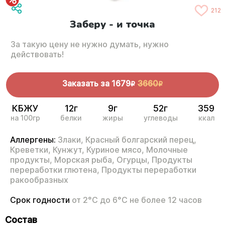
212
Заберу - и точка
За такую цену не нужно думать, нужно
действовать!
Заказать за
1679
3660
R
R
КБЖУ
12г
9г
52г
359
на 100гр
белки
жиры
углеводы
ккал
Аллергены:
Злаки,
Красный болгарский перец,
Креветки,
Кунжут,
Куриное мясо,
Молочные
продукты,
Морская рыба,
Огурцы,
Продукты
переработки глютена,
Продукты переработки
ракообразных
Срок годности
от 2°С до 6°С не более 12 часов
Состав