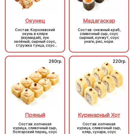
Окунец
Мадагаскар
Состав: Королевский
Состав: снежный краб,
окунь в кляре
сливочный сыр, соус
(изумидай), лук
сырный, кунжут, соус
зелёный, сырный соус,
унаги, рис, нори.
стружка тунца, соус
унаги, кунжут, рис, нори.
260гр.
220гр.
Пряный
Куринарный Хот
Состав: копченая
Состав: копченая
курица, сливочный сыр,
курица, сливочный сыр,
болгарский перец, соус
кляр, сухари, соус