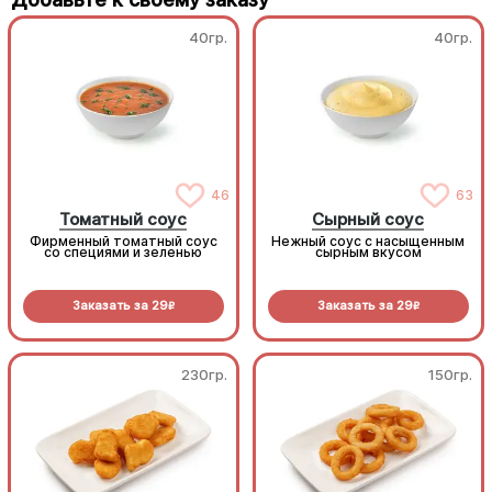
40гр.
40гр.
46
63
Томатный соус
Сырный соус
Фирменный томатный соус
Нежный соус с насыщенным
со специями и зеленью
сырным вкусом
Заказать за
29
Заказать за
29
R
R
230гр.
150гр.