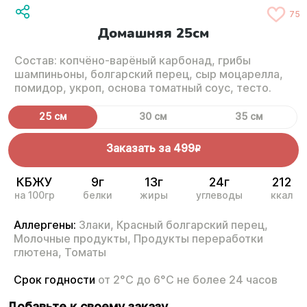
75
Домашняя 25см
Состав: копчёно-варёный карбонад, грибы
шампиньоны, болгарский перец, сыр моцарелла,
помидор, укроп, основа томатный соус, тесто.
25 см
30 см
35 см
Заказать за
499
R
КБЖУ
9г
13г
24г
212
на 100гр
белки
жиры
углеводы
ккал
Аллергены:
Злаки,
Красный болгарский перец,
Молочные продукты,
Продукты переработки
глютена,
Томаты
Срок годности
от 2°С до 6°С не более 24 часов
Добавьте к своему заказу