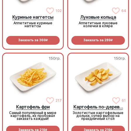
102
64
Куриные наггетсы
Луковые кольца
Аппетитные куриные
Аппетитные луковые
наггетсы
колечки в кляре
Заказать за
369
Заказать за
289
R
R
150гр.
150гр.
217
61
Картофель фри
Картофель по-деревенски
Самый популярный в мире
Золотистые картофельные
картофель, их пробовал
дольки, супер выбор на
заказать каждый!
праздничный стол
Заказать за
219
Заказать за
219
R
R