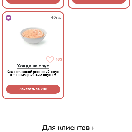
40гр.
40гр.
163
163
Хондаши соус
Хондаши соус
Классический японский соус
Классический японский соус
с тонким рыбным вкусом
с тонким рыбным вкусом
Заказать за
29
Заказать за
29
R
R
Для клиентов