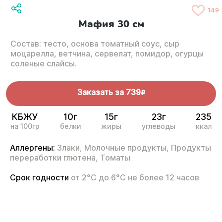
149
Мафия 30 см
Состав: тесто, основа томатный соус, сыр
моцарелла, ветчина, сервелат, помидор, огурцы
соленые слайсы.
Заказать за
739
R
КБЖУ
10г
15г
23г
235
на 100гр
белки
жиры
углеводы
ккал
Аллергены:
Злаки,
Молочные продукты,
Продукты
переработки глютена,
Томаты
Срок годности
от 2°С до 6°С не более 12 часов