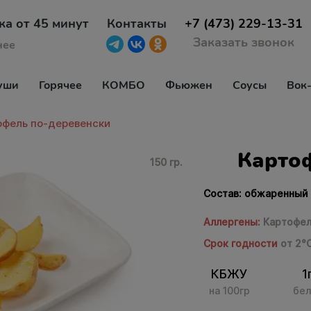
ка от 45 минут
Контакты
+7 (473) 229-13-31
Заказать звонок
нее
уши
Горячее
КОМБО
Фьюжен
Соусы
Вок
офель по-деревенски
Карто
150 гр.
Состав: обжаренный
Аллергены:
Картофел
Срок годности
от 2°
КБЖУ
1
на 100гр
бел