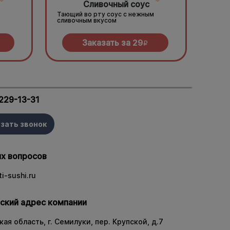
Сливочный соус
Тающий во рту соус с нежным
сливочным вкусом
Заказать за
29
R
 229-13-31
зать звонок
х вопросов
i-sushi.ru
ский адрес компании
ая область, г. Семилуки, пер. Крупской, д.7