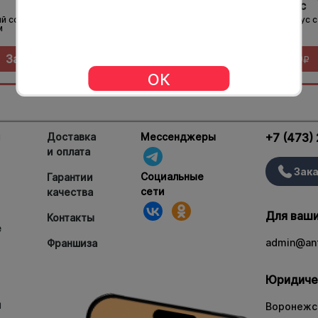
Сырный соус
Хондаши соус
й соус с насыщенным сырным
Классический японский соус с
м
тонким рыбным вкусом
Заказать за
29
Заказать за
29
R
R
ОК
и
Доставка
Мессенджеры
+7 (473)
и оплата
Зака
Социальные
Гарантии
сети
качества
Для ваши
Контакты
е
admin@ant
Франшиза
Юридиче
и
Воронежск