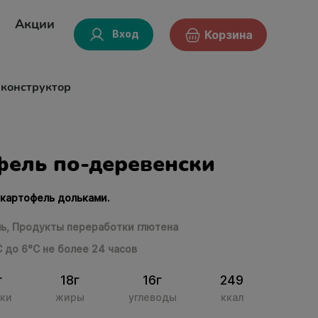
Акции
Вход
Корзина
-конструктор
фель по-деревенски
 картофель дольками.
ь,
Продукты переработки глютена
С до 6°С не более 24 часов
г
18г
16г
249
ки
жиры
углеводы
ккал