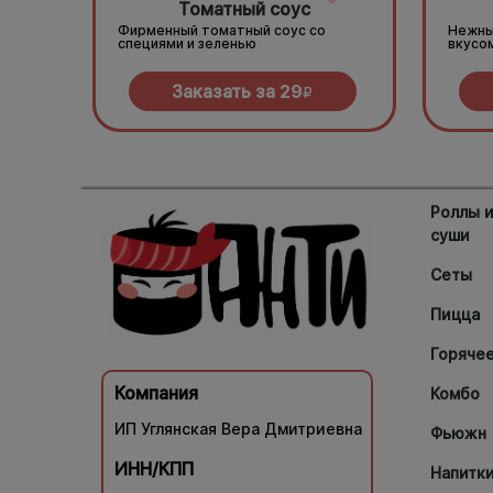
Томатный соус
Фирменный томатный соус со
Нежны
специями и зеленью
вкусо
Заказать за
29
R
Роллы 
суши
Сеты
Пицца
Горяче
Компания
Комбо
ИП Углянская Вера Дмитриевна
Фьюжн
ИНН/КПП
Напитк