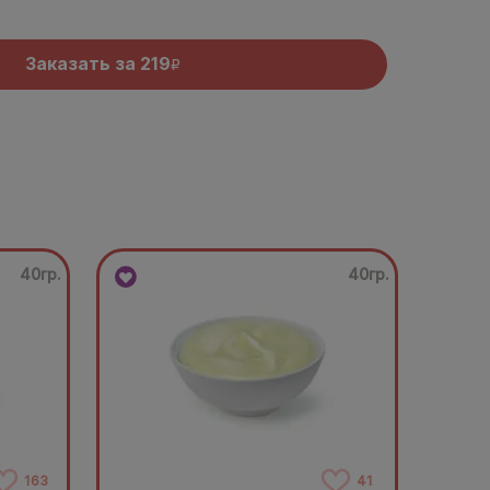
Заказать за
219
R
40гр.
40гр.
163
41