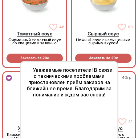
46
63
Томатный соус
Сырный соус
Фирменный томатный соус
Нежный соус с насыщенным
со специями и зеленью
сырным вкусом
Заказать за
29
Заказать за
29
R
R
Уважаемые посетители! В связи
с техническими проблемами
40гр.
40гр.
приостановлен приём заказов на
ближайшее время. Благодарим за
понимание и ждем вас снова!
163
41
Хондаши соус
Сливочный соус
Классический японский соус
Тающий во рту соус с
с тонким рыбным вкусом
нежным сливочным вкусом