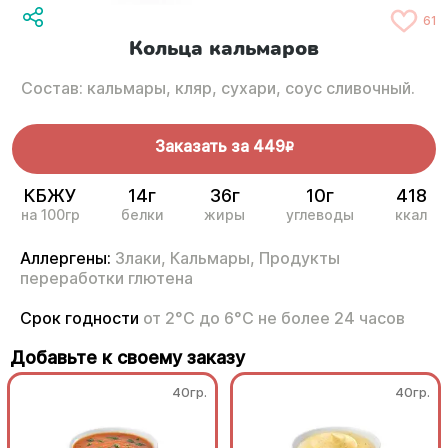
61
Кольца кальмаров
Состав: кальмары, кляр, сухари, соус сливочный.
Заказать за
449
R
КБЖУ
14г
36г
10г
418
на 100гр
белки
жиры
углеводы
ккал
Аллергены:
Злаки,
Кальмары,
Продукты
переработки глютена
Срок годности
от 2°С до 6°С не более 24 часов
Добавьте к своему заказу
40гр.
40гр.