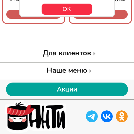
ОК
Заказать за
29
Заказать за
29
R
R
Для клиентов
Наше меню
Акции