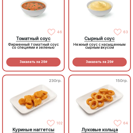
46
63
Томатный соус
Сырный соус
Фирменный томатный соус
Нежный соус с насыщенным
со специями и зеленью
сырным вкусом
Заказать за
29
Заказать за
29
R
R
230гр.
150гр.
102
64
Куриные наггетсы
Луковые кольца