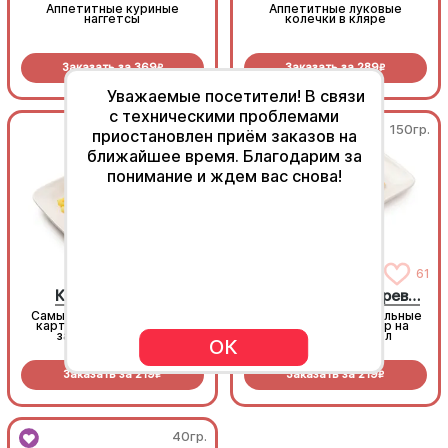
Аппетитные куриные
Аппетитные луковые
наггетсы
колечки в кляре
Заказать за
369
Заказать за
289
R
R
Уважаемые посетители! В связи
с техническими проблемами
150гр.
150гр.
приостановлен приём заказов на
ближайшее время. Благодарим за
понимание и ждем вас снова!
217
61
Картофель фри
Картофель по-деревенски
Самый популярный в мире
Золотистые картофельные
картофель, их пробовал
дольки, супер выбор на
заказать каждый!
праздничный стол
ОК
Заказать за
219
Заказать за
219
R
R
40гр.
40гр.