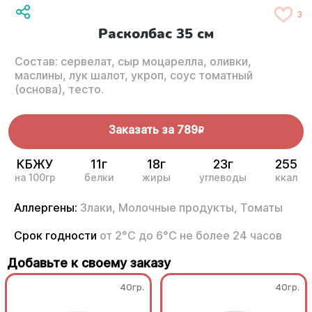
3
Расколбас 35 см
Состав: сервелат, сыр моцарелла, оливки,
маслины, лук шалот, укроп, соус томатный
(основа), тесто.
Заказать за
789
R
КБЖУ
11г
18г
23г
255
на 100гр
белки
жиры
углеводы
ккал
Аллергены:
Злаки,
Молочные продукты,
Томаты
Срок годности
от 2°С до 6°С не более 24 часов
Добавьте к своему заказу
40гр.
40гр.