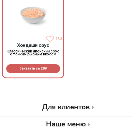
163
163
Хондаши соус
Хондаши соус
Классический японский соус
Классический японский соус
с тонким рыбным вкусом
с тонким рыбным вкусом
Заказать за
29
Заказать за
29
R
R
Для клиентов
Наше меню