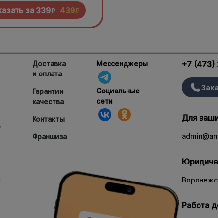
 попробовать!
казать за
339
439
R
R
и
Доставка
Мессенджеры
+7 (473)
и оплата
Зака
Социальные
Гарантии
сети
качества
Для ваши
Контакты
е
admin@ant
Франшиза
Юридиче
и
Воронежск
Работа д