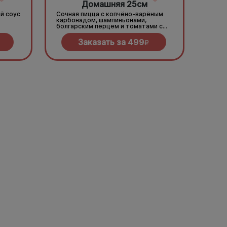
Домашняя 25см
й соус
Сочная пицца с копчёно-варёным
карбонадом, шампиньонами,
болгарским перцем и томатами с
зеленью под моцареллой
Заказать за
499
R