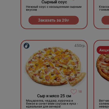
Сырный соус
Нежный соус с насыщенным сырным
Класси
вкусом
тонки
Заказать за
29
R
450гр.
18
Сыр и мясо 25 см
Моцарелла, чеддер, курочка и
Ветчин
бекон в сочетании соусов и лука -
солен
идеальная для вечера!
невер