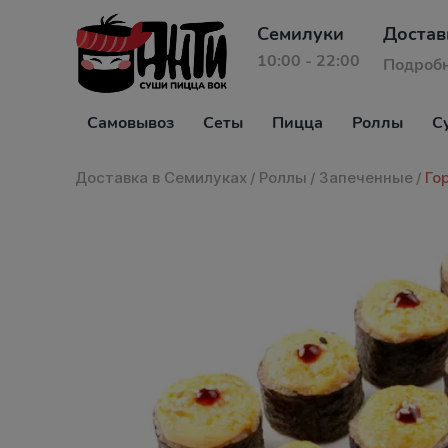
Семилуки
Достав
10:00 - 22:00
Подроб
Самовывоз
Сеты
Пицца
Роллы
С
Доставка в Семилуках
/
Роллы
/
Запеченные
/
Го