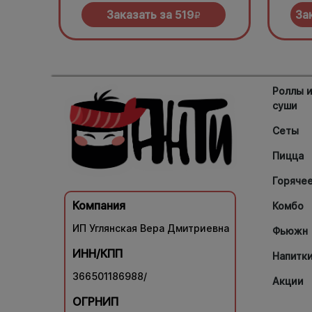
нужно
Заказать за
519
За
R
Роллы 
суши
Сеты
Пицца
Горяче
Компания
Комбо
ИП Углянская Вера Дмитриевна
Фьюжн
ИНН/КПП
Напитк
366501186988/
Акции
ОГРНИП