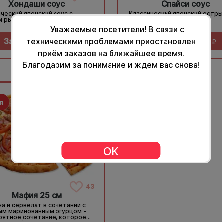
Хондаши соус
Спайси соус
ческий японский соус с
Классический японский остры
м рыбным вкусом
Уважаемые посетители! В связи с
техническими проблемами приостановлен
Заказать за
29
Заказать за
29
R
R
приём заказов на ближайшее время.
Благодарим за понимание и ждем вас снова!
430гр.
ОК
43
Мафия 25 см
а и сервелат в сочетании с
ым маринованным огурцом -
оятное сочетание, которое