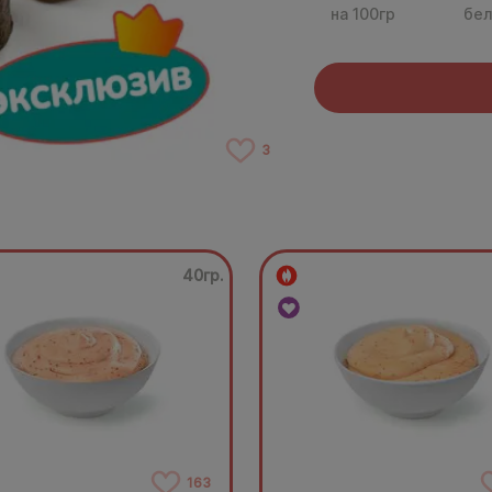
на 100гр
бел
3
40гр.
163