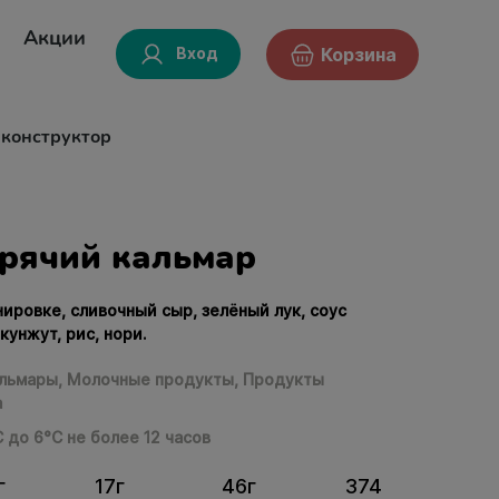
Акции
Вход
Корзина
-конструктор
орячий кальмар
нировке, сливочный сыр, зелёный лук, соус
кунжут, рис, нори.
льмары,
Молочные продукты,
Продукты
а
С до 6°С не более 12 часов
г
17г
46г
374