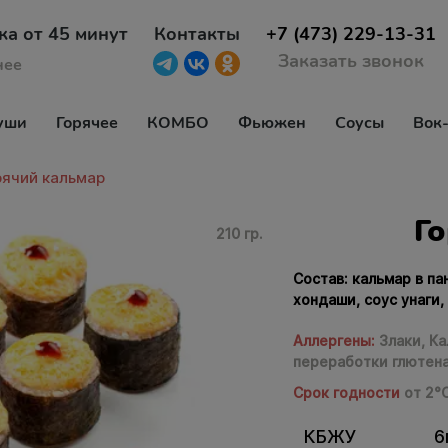
ка от 45 минут
Контакты
+7 (473) 229-13-31
Заказать звонок
нее
уши
Горячее
КОМБО
Фьюжен
Соусы
Вок
рячий кальмар
Г
210 гр.
Состав: кальмар в па
хондаши, соус унаги, 
Аллергены:
Злаки,
Ка
переработки глютен
Срок годности
от 2°
КБЖУ
6