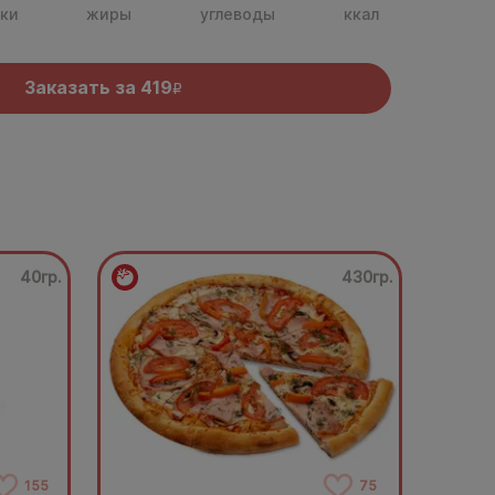
ки
жиры
углеводы
ккал
Заказать за
419
R
40гр.
430гр.
155
75