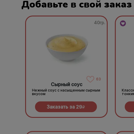
Добавьте в свой заказ
40гр.
63
Сырный соус
Нежный соус с насыщенным сырным
Класси
вкусом
тонки
Заказать за
29
R