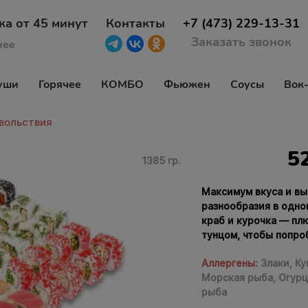
ка от 45 минут
Контакты
+7 (473) 229-13-31
Заказать звонок
нее
уши
Горячее
КОМБО
Фьюжен
Соусы
Вок
вольствия
5
1385 гр.
Максимум вкуса и вы
разнообразия в одном
краб и курочка — пл
тунцом, чтобы попро
Аллергены:
Злаки,
Ку
Морская рыба,
Огурц
рыба