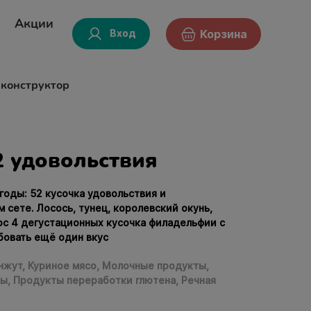
Акции
Вход
Корзина
-конструктор
2 удовольствия
годы: 52 кусочка удовольствия и
 сете. Лосось, тунец, королевский окунь,
юс 4 дегустационных кусочка филадельфии с
бовать ещё один вкус
нжут,
Куриное мясо,
Молочные продукты,
ы,
Продукты переработки глютена,
Речная