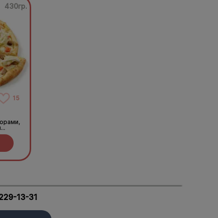
430гр.
15
орами,
м
 229-13-31