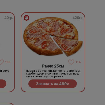
40гр.
420гр.
155
114
Ранчо 25см
й соус
Пицца с ветчиной, копчёно-варёным
карбонадом и сочным томатом под
пикантным соусом ранч и
моцареллой
Заказать за
489
R