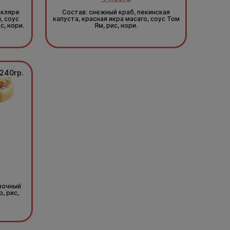
 кляре
Состав: снежный краб, пекинская
, соус
капуста, красная икра масаго, соус Том
с, нори.
Ям, рис, нори.
240гр.
ивочный
, рис,