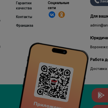
Зака
Социальные
Гарантии
сети
качества
Для ваши
Контакты
е
admin@ant
Франшиза
Юридиче
и
Воронежск
Работа д
Доставка 