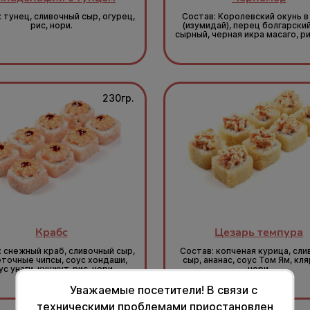
 тунец, сливочный сыр, огурец,
Состав: Королевский окунь в
рис, нори.
(изумидай), перец болгарский
сырный, черная икра масаго, ри
230гр.
Крабс
Цезарь темпура
: снежный краб, сливочный сыр,
Состав: копченая курица, сл
точные чипсы, соус хондаши,
сыр, ананас, соус Том Ям, кляр
ус унаги, кунжут, рис, нори.
нори.
Уважаемые посетители! В связи с
техническими проблемами приостановлен