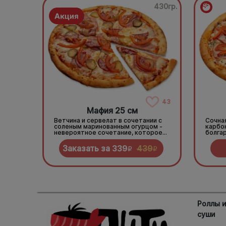
430гр.
43
Мафия 25 см
Ветчина и сервелат в сочетании с
Сочна
соленым маринованным огурцом -
карбо
невероятное сочетание, которое
болга
нужно попробовать!
зелен
Заказать за
339
439
R
R
Роллы 
суши