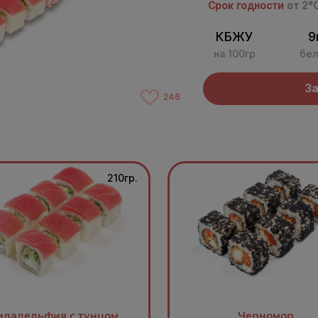
Срок годности
от 2°
КБЖУ
9
на 100гр
бел
За
246
210гр.
ладельфия с тунцом
Черномор