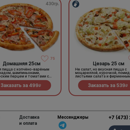
430гр.
75
Домашняя 25см
Цезарь 25 см
я пицца с копчёно-варёным
Не салат, но вкусная пицца с
надом, шампиньонами,
моцареллой, курочкой, помид
рским перцем и томатами с
листьями салата и фирменны
ью под моцареллой
соусом
Заказать за
499
Заказать за
539
R
R
и
Доставка
Мессенджеры
+7 (473)
и оплата