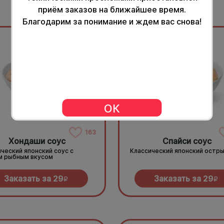
приём заказов на ближайшее время.
Благодарим за понимание и ждем вас снова!
40гр.
ОК
163
Хондаши соус
Спайси соус
ческий японский соус с
Классический японский остры
м рыбным вкусом
Заказать за
29
Заказать за
29
R
R