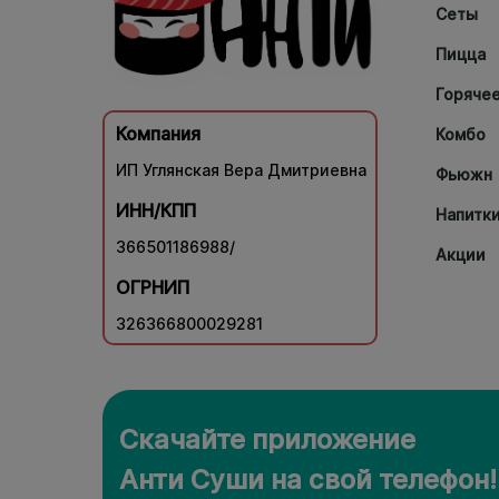
Сеты
Пицца
Горяче
Компания
Комбо
ИП Углянская Вера Дмитриевна
Фьюжн
ИНН/КПП
Напитк
366501186988/
Акции
ОГРНИП
326366800029281
Скачайте приложение
Анти Суши на свой телефон!