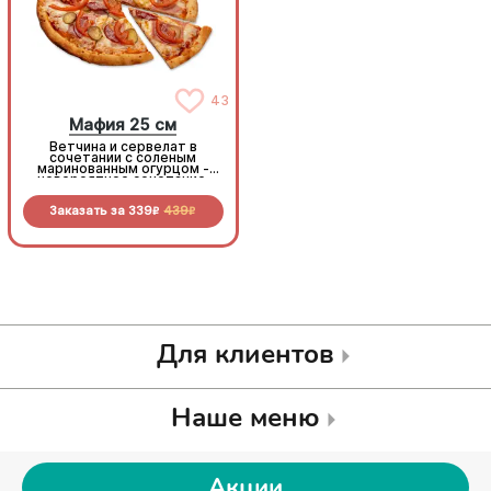
43
43
Мафия 25 см
Мафия 25 см
Ветчина и сервелат в
Ветчина и сервелат в
сочетании с соленым
сочетании с соленым
маринованным огурцом -
маринованным огурцом -
невероятное сочетание,
невероятное сочетание,
которое нужно
которое нужно
попробовать!
попробовать!
Заказать за
339
439
Заказать за
339
439
R
R
R
R
Для клиентов
Наше меню
Акции