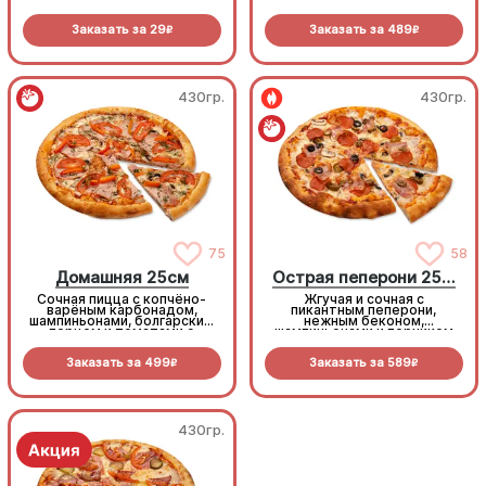
моцареллой
Заказать за
29
Заказать за
489
R
R
430гр.
430гр.
75
58
Домашняя 25см
Острая пеперони 25cм
Сочная пицца с копчёно-
Жгучая и сочная с
варёным карбонадом,
пикантным пеперони,
шампиньонами, болгарским
нежным беконом,
перцем и томатами с
шампиньонами и перчиком
зеленью под моцареллой
халапеньо под моцареллой
Заказать за
499
Заказать за
589
R
R
430гр.
430гр.