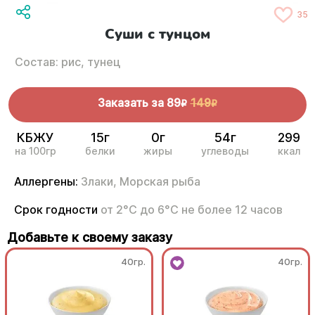
35
Суши с тунцом
Состав: рис, тунец
Заказать за
89
149
R
R
КБЖУ
15г
0г
54г
299
на 100гр
белки
жиры
углеводы
ккал
Аллергены:
Злаки,
Морская рыба
Срок годности
от 2°С до 6°С не более 12 часов
Добавьте к своему заказу
40гр.
40гр.