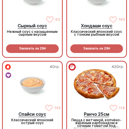
63
163
Сырный соус
Хондаши соус
Нежный соус с насыщенным
Классический японский соус
сырным вкусом
с тонким рыбным вкусом
Заказать за
29
Заказать за
29
R
R
40гр.
420гр.
155
114
Спайси соус
Ранчо 25см
Классический японский
Пицца с ветчиной, копчёно-
острый соус
варёным карбонадом и
сочным томатом под
пикантным соусом ранч и