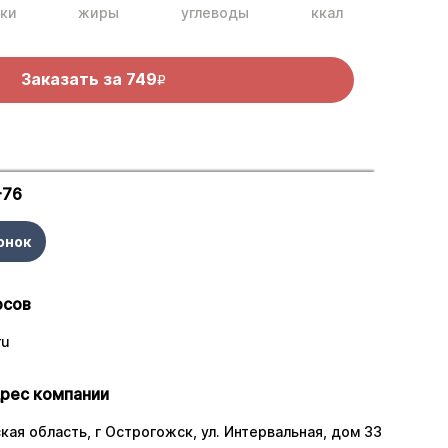
ки
жиры
углеводы
ккал
Заказать за
749
R
-76
онок
осов
ru
рес компании
ая область, г Острогожск, ул. Интервальная, дом 33