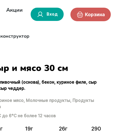
Акции
Вход
Корзина
-конструктор
р и мясо 30 см
сливочный (основа), бекон, куриное филе, сыр
 сыр чеддер.
риное мясо,
Молочные продукты,
Продукты
а
С до 6°С не более 12 часов
г
19г
26г
290