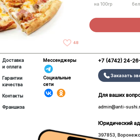
на 100гр
бел
48
Доставка
Мессенджеры
+7 (4742) 24-26
и оплата
Заказать зв
Социальные
Гарантии
сети
качества
Для ваших вопр
Контакты
admin@anti-sushi.
Франшиза
Юридический ад
397853, Воронежск