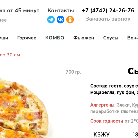
ка от 45 минут
Контакты
+7 (4742) 24-26-76
Заказать звонок
нее
уши
Горячее
КОМБО
Фьюжен
Соусы
Вок
со 30 см
Сы
700 гр.
Состав: тесто, соус 
моцарелла, лук фри,
Аллергены:
Злаки,
Ку
переработки глютен
Срок годности
от 2°
КБЖУ
13