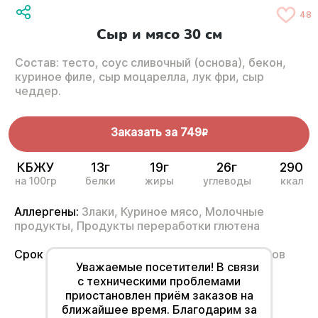
48
Сыр и мясо 30 см
Состав: тесто, соус сливочный (основа), бекон,
куриное филе, сыр моцарелла, лук фри, сыр
чеддер.
Заказать за
749
R
КБЖУ
13г
19г
26г
290
на 100гр
белки
жиры
углеводы
ккал
Аллергены:
Злаки,
Куриное мясо,
Молочные
продукты,
Продукты переработки глютена
Срок годности
от 2°С до 6°С не более 12 часов
Уважаемые посетители! В связи
с техническими проблемами
приостановлен приём заказов на
ближайшее время. Благодарим за