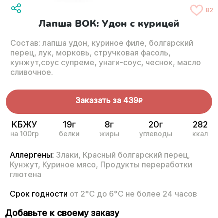
82
Лапша ВОК: Удон с курицей
Состав: лапша удон, куриное филе, болгарский
перец, лук, морковь, стручковая фасоль,
кунжут,соус супреме, унаги-соус, чеснок, масло
сливочное.
Заказать за
439
R
КБЖУ
19г
8г
20г
282
на 100гр
белки
жиры
углеводы
ккал
Аллергены:
Злаки,
Красный болгарский перец,
Кунжут,
Куриное мясо,
Продукты переработки
глютена
Срок годности
от 2°С до 6°С не более 24 часов
Добавьте к своему заказу