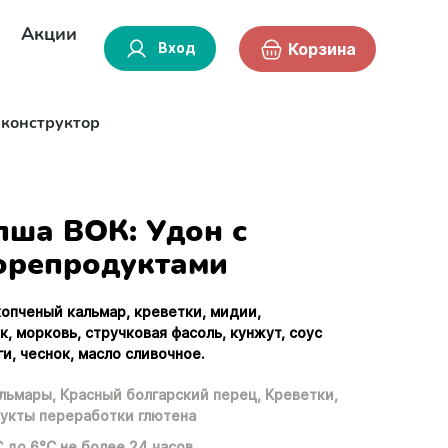
Акции
Вход
Корзина
-конструктор
пша ВОК: Удон с
орепродуктами
копченый кальмар, креветки, мидии,
к, морковь, стручковая фасоль, кунжут, соус
и, чеснок, масло сливочное.
льмары,
Красный болгарский перец,
Креветки,
укты переработки глютена
С до 6°С не более 24 часов