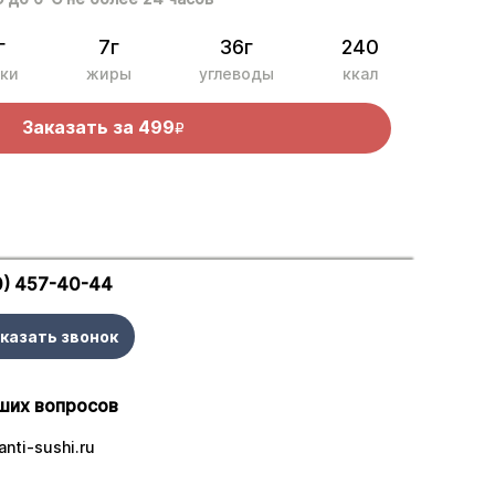
г
7г
36г
240
ки
жиры
углеводы
ккал
Заказать за
499
R
0) 457-40-44
казать звонок
ших вопросов
nti-sushi.ru