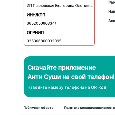
Фь
ИП Павловская Екатерина Олеговна
Нап
ИНН/КПП
Ак
365205060334/
ОГРНИП
325366800032095
Скачайте приложение
Анти Суши на свой телефон!
Наведите камеру телефона нa QR-код
Публичная оферта
Политика конфиденциальности