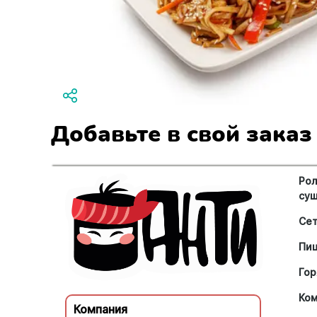
Добавьте в свой заказ
Рол
су
Се
Пи
Гор
Ко
Компания