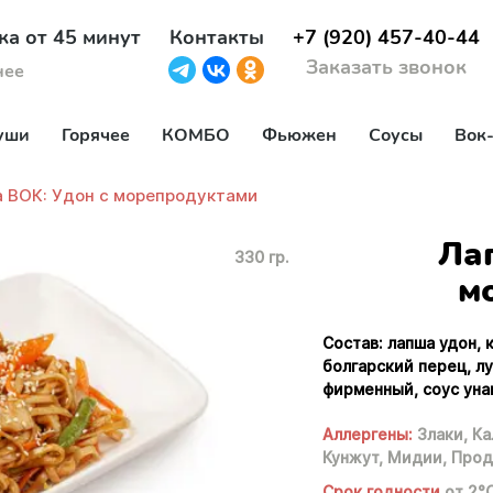
ка от 45 минут
Контакты
+7 (920) 457-40-44
Заказать звонок
нее
уши
Горячее
КОМБО
Фьюжен
Соусы
Вок
 ВОК: Удон с морепродуктами
Ла
330 гр.
м
Состав: лапша удон, 
болгарский перец, лу
фирменный, соус унаг
Аллергены:
Злаки,
Ка
Кунжут,
Мидии,
Прод
Срок годности
от 2°