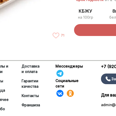
КБЖУ
8
на 100гр
бел
71
лы и
Доставка
Мессенджеры
+7 (92
ши
и оплата
За
Социальные
ты
Гарантии
сети
качества
цца
Для ва
Контакты
ячее
admin@a
Франшиза
мбо