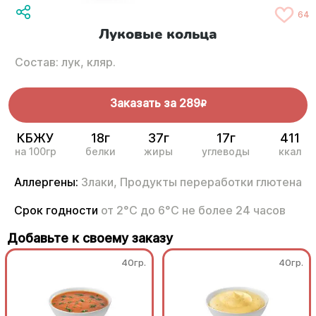
64
Луковые кольца
Состав: лук, кляр.
Заказать за
289
R
КБЖУ
18г
37г
17г
411
на 100гр
белки
жиры
углеводы
ккал
Аллергены:
Злаки,
Продукты переработки глютена
Срок годности
от 2°С до 6°С не более 24 часов
Добавьте к своему заказу
40гр.
40гр.