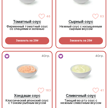
46
63
Томатный соус
Сырный соус
Фирменный томатный соус
Нежный соус с насыщенным
со специями и зеленью
сырным вкусом
Заказать за
29
Заказать за
29
R
R
40гр.
40гр.
163
41
Хондаши соус
Сливочный соус
Классический японский соус
Тающий во рту соус с
с тонким рыбным вкусом
нежным сливочным вкусом