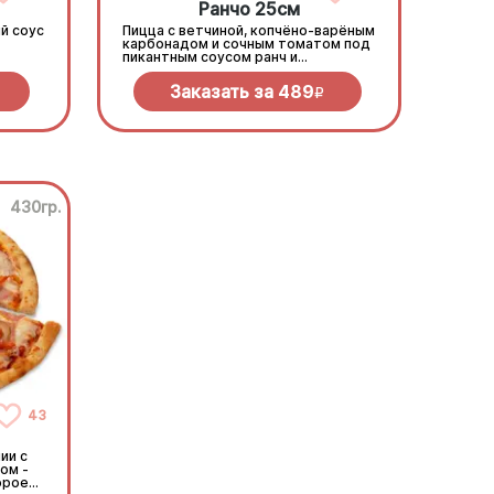
Ранчо 25см
й соус
Пицца с ветчиной, копчёно-варёным
карбонадом и сочным томатом под
пикантным соусом ранч и
моцареллой
Заказать за
489
R
430гр.
43
ии с
ом -
орое