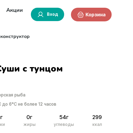
Акции
Вход
Корзина
-конструктор
Суши с тунцом
рская рыба
С до 6°С не более 12 часов
5г
0г
54г
299
ки
жиры
углеводы
ккал