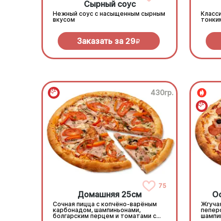
Сырный соус
Нежный соус с насыщенным сырным
Класси
вкусом
тонки
Заказать за
29
R
430гр.
75
Домашняя 25см
О
Сочная пицца с копчёно-варёным
Жгучая
карбонадом, шампиньонами,
пепер
болгарским перцем и томатами с
шампи