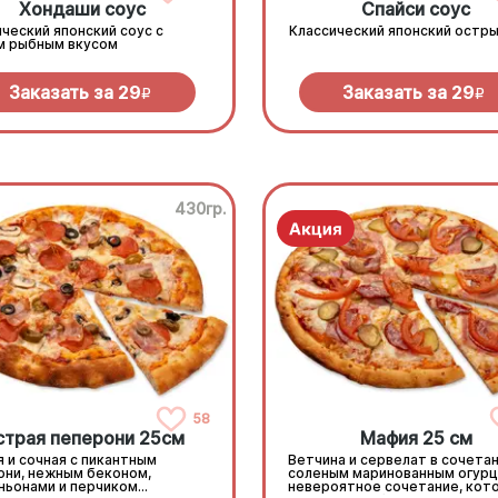
Хондаши соус
Спайси соус
ческий японский соус с
Классический японский остры
м рыбным вкусом
Заказать за
29
Заказать за
29
R
R
430гр.
58
страя пеперони 25cм
Мафия 25 см
 и сочная с пикантным
Ветчина и сервелат в сочетан
они, нежным беконом,
соленым маринованным огурц
ньонами и перчиком
невероятное сочетание, кот