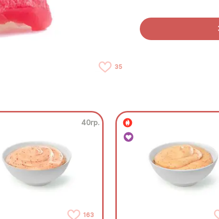
35
40гр.
163