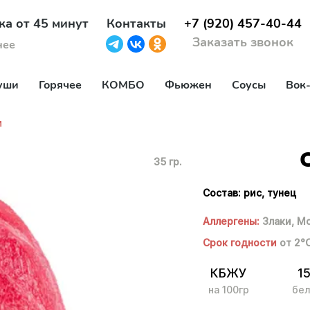
ка от 45 минут
Контакты
+7 (920) 457-40-44
Заказать звонок
нее
уши
Горячее
КОМБО
Фьюжен
Соусы
Вок
м
35 гр.
Состав: рис, тунец
Аллергены:
Злаки,
Мо
Срок годности
от 2°
КБЖУ
1
на 100гр
бел