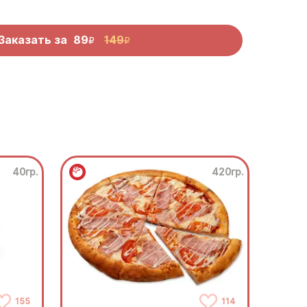
Заказать за
89
149
R
R
40гр.
420гр.
155
114