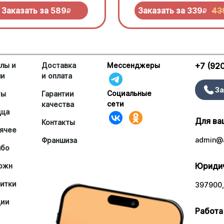
еньо под моцареллой
нужно попробовать!
Заказать за
589
Заказать за
339
43
R
R
лы и
Доставка
Мессенджеры
+7 (92
ши
и оплата
За
Социальные
ты
Гарантии
сети
качества
цца
Для ва
Контакты
ячее
admin@a
Франшиза
мбо
Юридич
южн
итки
397900,
ции
Работа