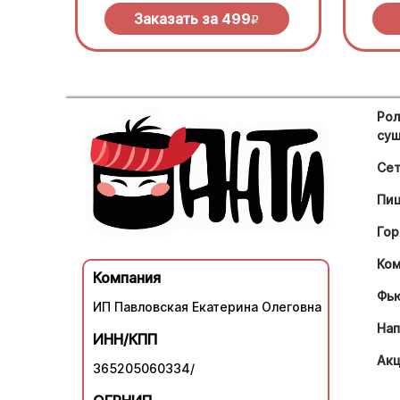
зеленью под моцареллой
халап
Заказать за
499
R
Рол
су
Се
Пи
Гор
Ко
Компания
Фь
ИП Павловская Екатерина Олеговна
Нап
ИНН/КПП
Ак
365205060334/