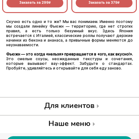
Заказать за
299
Заказать за
379
(8шт.)
золотистой корочкой. Соус
R
R
васаби добавляет блюду
приятную остринку. Яркий,
как весеннее солнце (8шт.)
Скучно есть одно и то же? Мы вас понимаем. Именно поэтому
мы создали линейку Фьюжн — территорию, где нет строгих
правил, а есть только безумный вкус. Здесь Япония
встречается с Италией, классические роллы получают дерзкие
начинки из бекона и ананаса, а привычные формы меняются до
неузнаваемости.
Фьюжн — это когда «нельзя» превращается в «ого, как вкусно!».
Это смелые соусы, неожиданные текстуры и сочетания,
которые вызывают вау-эффект. Забудьте о стандартах.
Пробуйте, удивляйтесь и открывайте для себя еду заново.
Для клиентов
Наше меню