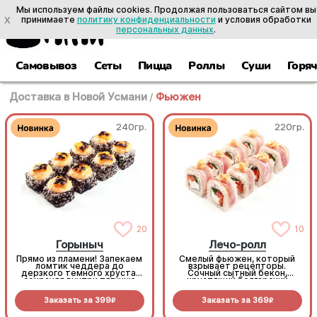
Мы используем файлы cookies. Продолжая пользоваться сайтом вы
X
принимаете
политику конфиденциальности
и условия обработки
персональных данных
.
Самовывоз
Сеты
Пицца
Роллы
Суши
Горя
Доставка в Новой Усмани
/
Фьюжен
240гр.
220гр.
20
10
Горыныч
Лечо-ролл
Прямо из пламени! Запекаем
Смелый фьюжен, который
ломтик чеддера до
взрывает рецепторы.
дерзкого темного хруста,
Сочный сытный бекон,
сохраняя внутри тягучую
хрустящий болгарский
сырную нежность. В паре с
перец, наша фирменная
черной масаго и сочным
умами-морковь и пикантный
Заказать за
399
Заказать за
369
тунцом получается
тайский соус на сливочной
R
R
безумно стильно и
базе. Попробовав раз, вы
феноменально вкусно.
закажете его снова. (8шт.)