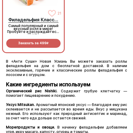
21
Филадельфия Классическая
Самый популярный и самый
Самый популярный и самый
вкусный ролл в мире!
вкусный ролл в мире!
Пробуйте и наслаждайтесь!
Пробуйте и наслаждайтесь!
(8 шт.)
(8 шт.)
Заказать за
499
Заказать за
499
R
R
В «Анти Суши» Новая Усмань Вы можете заказать роллы
филадельфия на дом с бесплатной доставкой. В наличии
эксклюзивные, горячие и классические роллы филадельфия с
лососем и с огурцом.
Какие ингредиенты используем
Органический рис Nishiki.
Содержит грубую клетчатку —
помогает пищеварению и похудению.
Уксус Mitsukan.
Ароматный японский уксус — благодаря ему рис
склеивается и не рассыпается во время еды. Вкус у мицукана
нежный. Его используют как природный антисептик и маринад,
за счет чего еда дольше остается свежей.
Морепродукты и овощи.
В начинку филадельфии добавляем
угря, икру масаго, капусту, огурец и томаты.