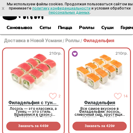
Мы используем файлы cookies. Продолжая пользоваться сайтом вы
X
принимаете
политику конфиденциальности
и условия обработки
персональных данных
.
Самовывоз
Сеты
Пицца
Роллы
Суши
Горя
Доставка в Новой Усмани
/
Роллы
/
Филадельфия
210гр.
210гр.
2
14
Филадельфия с тунцом
Филадельфия
Лосось — это классика, а
Все самое вкусное в
Тунец — это стиль.
Филадельфии: лосось,
Врываемся в сезон с
сливочный сыр, хрустящий
обновленной Филой:
огурчик... По самой
максимум нежности,
выгодной цене! (8 шт.)
максимум вкуса (8шт.)
Заказать за
449
Заказать за
429
R
R