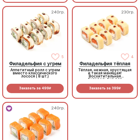
240гр.
230гр.
5
4
Филадельфия с угрем
Филадельфия тёплая
Аппетитный ролл с угрем
Тёплая, нежная, хрустящая
вместо классического
и такая манящая!
лосося ( 8 шт.)
Восхитительная
филадельфия для
любителей темпурных
роллов (8 шт.)
Заказать за
499
Заказать за
399
R
R
240гр.
240гр.
Филадельфия Классическая