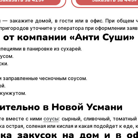
R
R
 — закажите домой, в гости или в офис. При общем 
 пригородов уточните у оператора при оформлении заяв
 от компании «Анти Суши»
пециями в панировке из сухарей.
оусом.
ски.
и заправленные чесночным соусом.
ой.
 кунжутом.
ительно в Новой Усмани
те вместе с ними
соусы
: сырный, сливочный, томатный
ка острая, соленая или кислая и какая подойдет к еде,
вка закусок на дом и в о