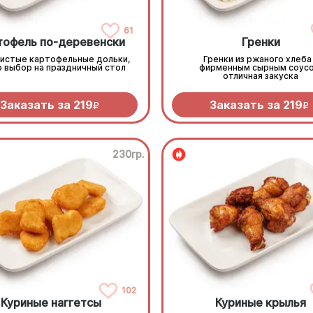
61
тофель по-деревенски
Гренки
истые картофельные дольки,
Гренки из ржаного хлеба
р выбор на праздничный стол
фирменным сырным соусо
отличная закуска
Заказать за
219
Заказать за
219
R
R
230гр.
102
Куриные наггетсы
Куриные крылья