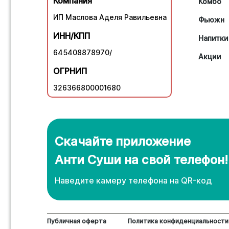
Компания
Комбо
ИП Маслова Аделя Равильевна
Фьюжн
ИНН/КПП
Напитки
645408878970/
Акции
ОГРНИП
326366800001680
Скачайте приложение
Анти Суши на свой телефон!
Наведите камеру телефона нa QR-код
Публичная оферта
Политика конфиденциальности