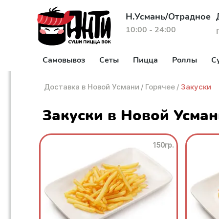
Н.Усмань/Отрадное
10:00 - 24:00
Самовывоз
Сеты
Пицца
Роллы
С
Доставка в Новой Усмани
/
Горячее
/
Закуски
Закуски в Новой Усман
150гр.