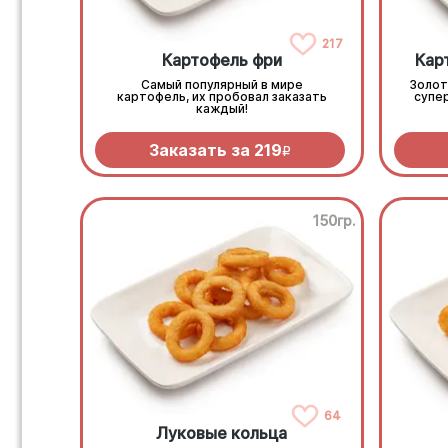
217
Картофель фри
Кар
Самый популярный в мире
Золот
картофель, их пробовал заказать
супе
каждый!
Заказать за
219
R
150гр.
64
Луковые кольца