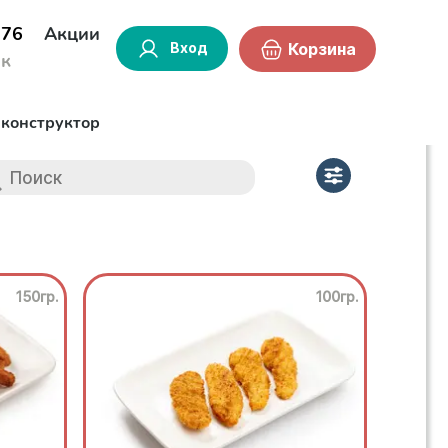
-76
Акции
Вход
Корзина
ок
-конструктор
150гр.
100гр.