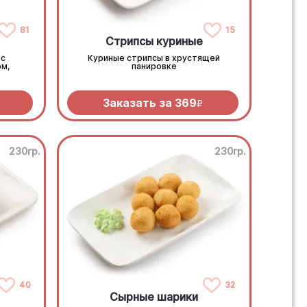
81
15
Стрипсы куриные
 с
Куриные стрипсы в хрустящей
м,
панировке
Заказать за
369
R
230гр.
230гр.
40
32
Сырные шарики