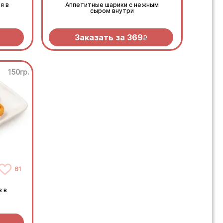
я в
Аппетитные шарики с нежным
сыром внутри
Заказать за
369
R
150гр.
61
 в