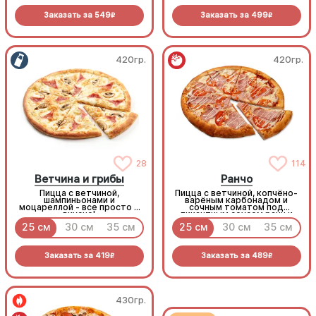
Заказать за
549
Заказать за
499
R
R
420гр.
420гр.
28
114
Ветчина и грибы
Ранчо
Пицца с ветчиной,
Пицца с ветчиной, копчёно-
шампиньонами и
варёным карбонадом и
моцареллой - все просто и
сочным томатом под
вкусно!
пикантным соусом ранч и
моцареллой
25 см
30 см
35 см
25 см
30 см
35 см
Заказать за
419
Заказать за
489
R
R
430гр.