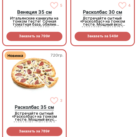
5
4
Венеция 35 см
Расколбас 30 см
Итальянские каникулы на
Встречайте сытный
тонком тесте! Сочная
«Расколбас» на тонком
томатная база, обилие
тесте. Мощный вкус
тягучей моцареллы и
сервелата купается в
ароматная копченая
сливочной моцарелле, а
курочка. Микс маслин,
маслины и лук-шалот
Заказать за
799
Заказать за
549
оливок и сладкого шалота
добавляют изысканной
R
R
создает тот самый
пикантности. Тонко, сочно,
безупречный
колбасно
средиземноморский вкус
720гр.
720гр.
Расколбас 35 см
3
Расколбас 35 см
Встречайте сытный
Встречайте сытный
«Расколбас» на тонком
«Расколбас» на тонком
тесте. Мощный вкус
тесте. Мощный вкус
сервелата купается в
сервелата купается в
сливочной моцарелле, а
сливочной моцарелле, а
маслины и лук-шалот
маслины и лук-шалот
Заказать за
789
Заказать за
789
добавляют изысканной
добавляют изысканной
R
R
пикантности. Тонко, сочно,
пикантности. Тонко, сочно,