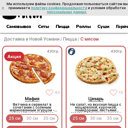
Мы используем файлы cookies. Продолжая пользоваться сайтом вы
X
принимаете
политику конфиденциальности
и условия обработки
персональных данных
.
Самовывоз
Сеты
Пицца
Роллы
Суши
Горя
Доставка в Новой Усмани
/
Пицца
/
С мясом
430гр.
430гр.
43
15
Мафия
Цезарь
Ветчина и сервелат в
Не салат, но вкусная пицца с
сочетании с соленым
моцареллой, курочкой,
маринованным огурцом -
помидорами, листьями
невероятное сочетание,
салата и фирменным соусом
которое нужно
25 см
30 см
35 см
25 см
30 см
35 см
попробовать!