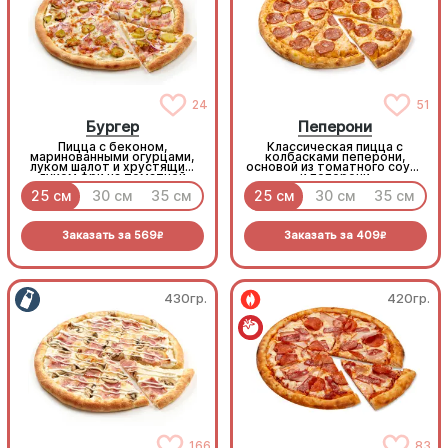
24
51
Бургер
Пеперони
Пицца с беконом,
Классическая пицца с
маринованными огурцами,
колбасками пеперони,
луком шалот и хрустящим
основой из томатного соуса
луком фри на томатной
и пеперони
основе с моцареллой.
25 см
30 см
35 см
25 см
30 см
35 см
Заказать за
569
Заказать за
409
R
R
430гр.
420гр.
166
83