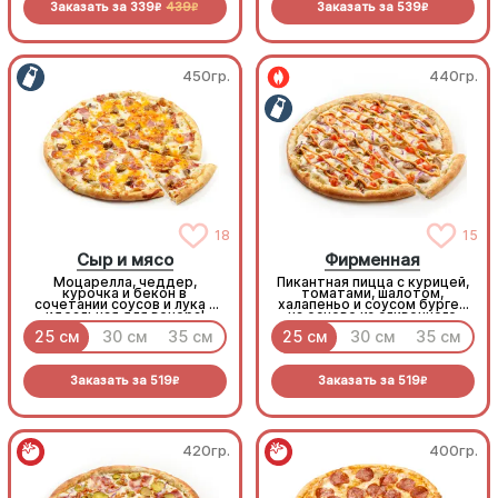
Заказать за
339
439
Заказать за
539
R
R
R
450гр.
440гр.
18
15
Сыр и мясо
Фирменная
Моцарелла, чеддер,
Пикантная пицца с курицей,
курочка и бекон в
томатами, шалотом,
сочетании соусов и лука -
халапеньо и соусом бургер
идеальная для вечера!
на основе из сливочного
соуса и моцареллы.
25 см
30 см
35 см
25 см
30 см
35 см
Заказать за
519
Заказать за
519
R
R
420гр.
400гр.