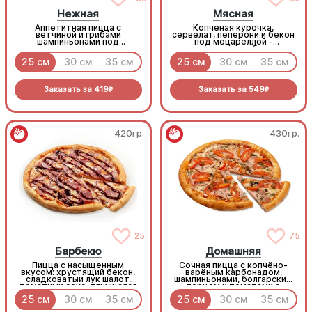
Нежная
Мясная
Аппетитная пицца с
Копченая курочка,
ветчиной и грибами
сервелат, пеперони и бекон
шампиньонами под
под моцареллой -
пикантным соусом ранч и
идеальное комбо для
моцареллой
любителей всего мясного!
25 см
30 см
35 см
25 см
30 см
35 см
Заказать за
419
Заказать за
549
R
R
420гр.
430гр.
25
75
Барбекю
Домашняя
Пицца с насыщенным
Сочная пицца с копчёно-
вкусом: хрустящий бекон,
варёным карбонадом,
сладковатый лук шалот,
шампиньонами, болгарским
томатный соус, тянущаяся
перцем и томатами с
моцарелла и дымный
зеленью под моцареллой
25 см
30 см
35 см
25 см
30 см
35 см
прянный соус барбекю.