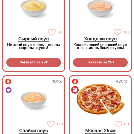
63
163
Сырный соус
Хондаши соус
Нежный соус с насыщенным
Классический японский соус
сырным вкусом
с тонким рыбным вкусом
Заказать за
29
Заказать за
29
R
R
40гр.
420гр.
155
83
Спайси соус
Мясная 25см