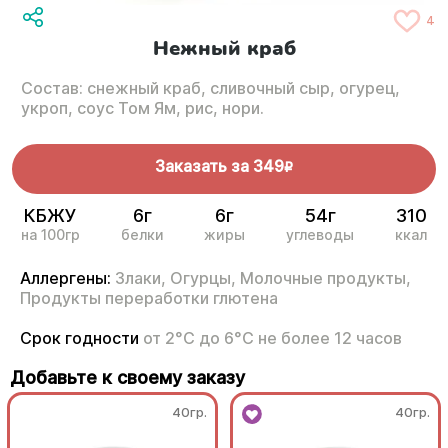
4
Нежный краб
Состав: снежный краб, сливочный сыр, огурец,
укроп, соус Том Ям, рис, нори.
Заказать за
349
R
КБЖУ
6г
6г
54г
310
на 100гр
белки
жиры
углеводы
ккал
Аллергены:
Злаки,
Огурцы,
Молочные продукты,
Продукты переработки глютена
Срок годности
от 2°С до 6°С не более 12 часов
Добавьте к своему заказу
40гр.
40гр.