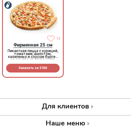
15
15
Фирменная 25 см
Фирменная 25 см
Пикантная пицца с курицей,
Пикантная пицца с курицей,
томатами, шалотом,
томатами, шалотом,
халапеньо и соусом бургер
халапеньо и соусом бургер
на основе из сливочного
на основе из сливочного
соуса и моцареллы.
соуса и моцареллы.
Заказать за
519
Заказать за
519
R
R
Для клиентов
Наше меню