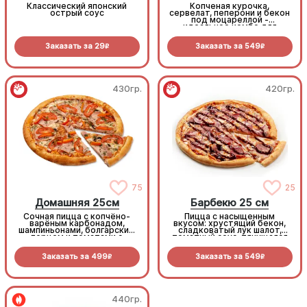
Классический японский
Копченая курочка,
острый соус
сервелат, пеперони и бекон
под моцареллой -
идеальное комбо для
любителей всего мясного!
Заказать за
29
Заказать за
549
R
R
430гр.
420гр.
75
25
Домашняя 25см
Барбекю 25 см
Сочная пицца с копчёно-
Пицца с насыщенным
варёным карбонадом,
вкусом: хрустящий бекон,
шампиньонами, болгарским
сладковатый лук шалот,
перцем и томатами с
томатный соус, тянущаяся
зеленью под моцареллой
моцарелла и дымный
прянный соус барбекю.
Заказать за
499
Заказать за
549
R
R
440гр.
440гр.